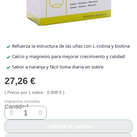
Protección solar
Protección solar
Higiene
Higiene
Refuerza la estructura de las uñas con L‑cistina y biotina
Óptica
Óptica
Calcio y magnesio para mejorar crecimiento y calidad
Sabor a naranja y fácil toma diaria en sobre
Ortopedia
Ortopedia
27,26 €
Salud
Salud
Precio por 1 sobre · 0,908 €
Impuestos incluidos
Cantidad
Añadir al carrito