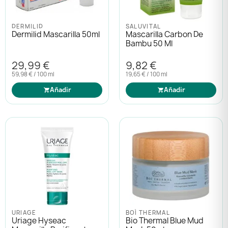
DERMILID
SALUVITAL
Protección solar
Protección solar
Dermilid Mascarilla 50ml
Mascarilla Carbon De
Bambu 50 Ml
Higiene
Higiene
29,99 €
9,82 €
59,98 € / 100 ml
19,65 € / 100 ml
Óptica
Óptica
Añadir
Añadir
Ortopedia
Ortopedia
Salud
Salud
URIAGE
BOÍ THERMAL
Uriage Hyseac
Bio Thermal Blue Mud