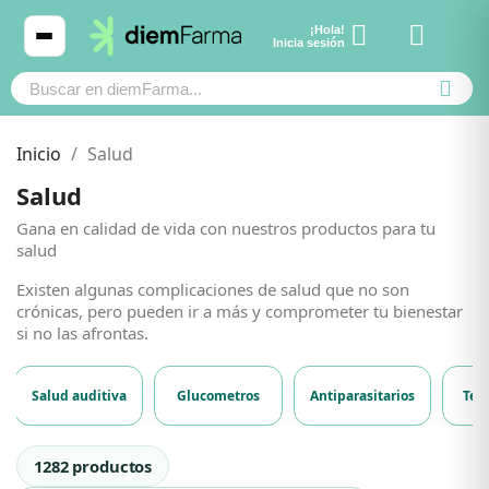
¡Hola!
Ver carrito
Inicia sesión
Inicio
Salud
Salud
Cosmética
Cosmética
Gana en calidad de vida con nuestros productos para tu
salud
Bebé y mamá
Bebé y mamá
Existen algunas complicaciones de salud que no son
crónicas, pero pueden ir a más y comprometer tu bienestar
si no las afrontas.
Cabello
Cabello
Subcategorías
Salud auditiva
Glucometros
Antiparasitarios
Ten
Productos naturales y dietética
Productos naturales y dietética
Productos de Salud
1282 productos
Mascotas
Mascotas