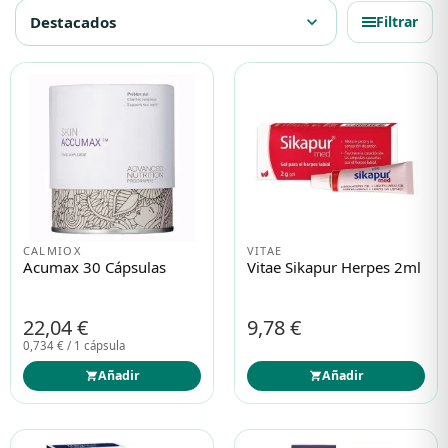
Destacados
expand_more
Filtrar
Protección solar
Protección solar
Higiene
Higiene
Óptica
Óptica
Ortopedia
Ortopedia
CALMIOX
VITAE
Acumax 30 Cápsulas
Vitae Sikapur Herpes 2ml
Salud
Salud
22,04 €
9,78 €
0,734 € / 1 cápsula
Añadir
Añadir