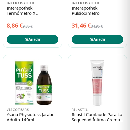
INTERAPOTHEK
INTERAPOTHEK
Interapothek
Interapothek
Termómetro XL
Pulsioxímetro
8,86 €
31,46 €
9,85 €
34,95 €
Añadir
Añadir
VISCOTEARS
RILASTIL
Ysana Physiotuss Jarabe
Rilastil Cumlaude Para La
Adulto 140ml
Sequedad Íntima Crema
30ml