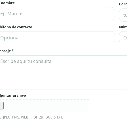
u nombre
Corr
léfono de contacto
Núm
*
ensaje
juntar archivo
G, JPEG, PNG, WEBP, PDF, ZIP, DOC o TXT.