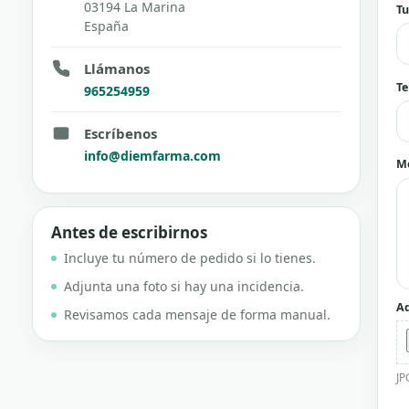
03194 La Marina
T
Mascotas
Mascotas
España
Llámanos
Protección solar
Protección solar
Te
965254959
Higiene
Higiene
Escríbenos
info@diemfarma.com
M
Óptica
Óptica
Antes de escribirnos
Ortopedia
Ortopedia
Incluye tu número de pedido si lo tienes.
Adjunta una foto si hay una incidencia.
Salud
Salud
Ad
Revisamos cada mensaje de forma manual.
JP