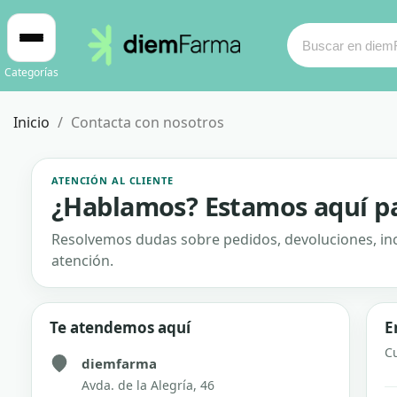
Categorías
Inicio
Contacta con nosotros
ATENCIÓN AL CLIENTE
¿Hablamos? Estamos aquí p
Cosmética
Cosmética
Resolvemos dudas sobre pedidos, devoluciones, inc
Bebé y mamá
Bebé y mamá
atención.
Cabello
Cabello
Te atendemos aquí
E
C
Productos naturales y dietética
Productos naturales y dietética
diemfarma
Avda. de la Alegría, 46