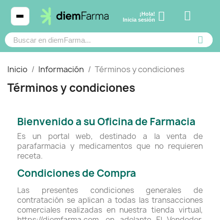
¡Hola!
Ver carrito
Inicia sesión
Inicio
Información
Términos y condiciones
Términos y condiciones
Cosmética
Cosmética
Bienvenido a su Oficina de Farmacia
Bebé y mamá
Bebé y mamá
Es un portal web, destinado a la venta de
parafarmacia y medicamentos que no requieren
receta.
Cabello
Cabello
Condiciones de Compra
Productos naturales y dietética
Productos naturales y dietética
Las presentes condiciones generales de
contratación se aplican a todas las transacciones
comerciales realizadas en nuestra tienda virtual,
Mascotas
Mascotas
https://diemfarma.com, en adelante El Vendedor.