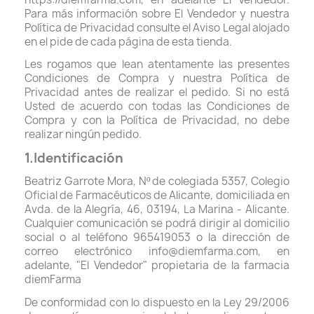
Para más información sobre El Vendedor y nuestra
Política de Privacidad consulte el Aviso Legal alojado
Protección solar
Protección solar
en el pide de cada página de esta tienda.
Les rogamos que lean atentamente las presentes
Condiciones de Compra y nuestra Política de
Higiene
Higiene
Privacidad antes de realizar el pedido. Si no está
Usted de acuerdo con todas las Condiciones de
Compra y con la Política de Privacidad, no debe
Óptica
Óptica
realizar ningún pedido.
1.Identificación
Ortopedia
Ortopedia
Beatriz Garrote Mora, Nº de colegiada 5357, Colegio
Oficial de Farmacéuticos de Alicante, domiciliada en
Avda. de la Alegría, 46, 03194, La Marina - Alicante.
Salud
Salud
Cualquier comunicación se podrá dirigir al domicilio
social o al teléfono 965419053 o la dirección de
correo electrónico info@diemfarma.com, en
adelante, "El Vendedor" propietaria de la farmacia
diemFarma
De conformidad con lo dispuesto en la Ley 29/2006