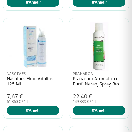
Añadir
Añadir
NASOFAES
PRANAROM
Nasofaes Fluid Adultos
Pranarom Aromaforce
125 Ml
Purifi Naranj Spray Bio
150ml
7,67 €
22,40 €
61,360 € / 1 L
149,333 € / 1 L
Añadir
Añadir