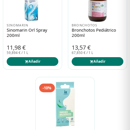
SINOMARIN
BRONCHOTOS
Sinomarin Orl Spray
Bronchotos Pediátrico
200ml
200ml
11,98 €
13,57 €
59,894 € / 1 L
67,850 € / 1 L
Añadir
Añadir
-10%