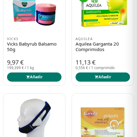
Protección solar
Protección solar
Higiene
Higiene
VICKS
AQUILEA
Vicks Babyrub Balsamo
Aquilea Garganta 20
50g
Comprimidos
Óptica
Óptica
9,97 €
11,13 €
199,399 € / 1 kg
0,556 € / 1 comprimido
Ortopedia
Ortopedia
Añadir
Añadir
Salud
Salud