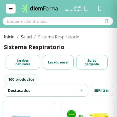
¡Hola!
Ver carrito
Inicia sesión
Inicio
Salud
Sistema Respiratorio
Sistema Respiratorio
Cosmética
Cosmética
Subcategorías
Jarabes
Spray
Lavado nasal
naturales
garganta
Bebé y mamá
Bebé y mamá
Productos de Sistema Respiratorio
160 productos
Cabello
Cabello
Destacados
expand_more
Filtrar
Productos naturales y dietética
Productos naturales y dietética
Mascotas
Mascotas