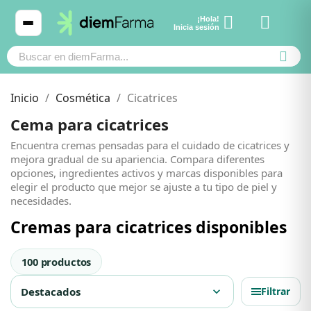
¡Hola!
Ver carrito
Inicia sesión
Inicio
Cosmética
Cicatrices
Cema para cicatrices
Cosmética
Cosmética
Encuentra cremas pensadas para el cuidado de cicatrices y
mejora gradual de su apariencia. Compara diferentes
opciones, ingredientes activos y marcas disponibles para
Bebé y mamá
Bebé y mamá
elegir el producto que mejor se ajuste a tu tipo de piel y
necesidades.
Cremas para cicatrices disponibles
Cabello
Cabello
100 productos
Productos naturales y dietética
Productos naturales y dietética
Destacados
expand_more
Filtrar
Mascotas
Mascotas