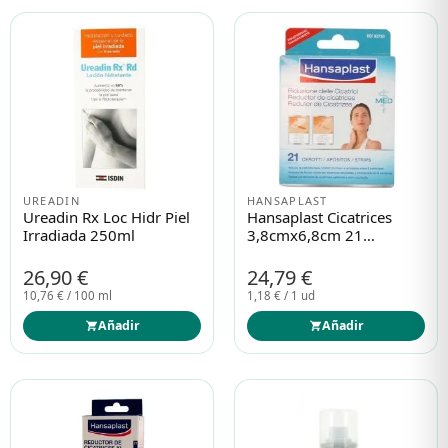
Protección solar
Protección solar
Higiene
Higiene
Óptica
Óptica
UREADIN
HANSAPLAST
Ureadin Rx Loc Hidr Piel
Hansaplast Cicatrices
Irradiada 250ml
3,8cmx6,8cm 21
Ortopedia
Ortopedia
Apósitos
26,90 €
24,79 €
10,76 € / 100 ml
1,18 € / 1 ud
Salud
Salud
Añadir
Añadir