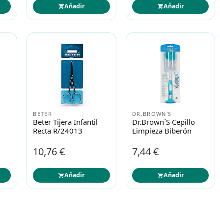
Añadir
Añadir
BETER
DR.BROWN'S
Beter Tijera Infantil
Dr.brown´s Cepillo
Recta R/24013
Limpieza Biberón
10,76 €
7,44 €
Añadir
Añadir