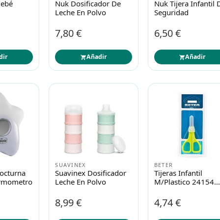
Bebé
Nuk Dosificador De
Nuk Tijera Infantil 
Leche En Polvo
Seguridad
7,80 €
6,50 €
dir
Añadir
Añadir
SUAVINEX
BETER
octurna
Suavinex Dosificador
Tijeras Infantil
ermometro
Leche En Polvo
M/plastico 24154
Beter
8,99 €
4,74 €