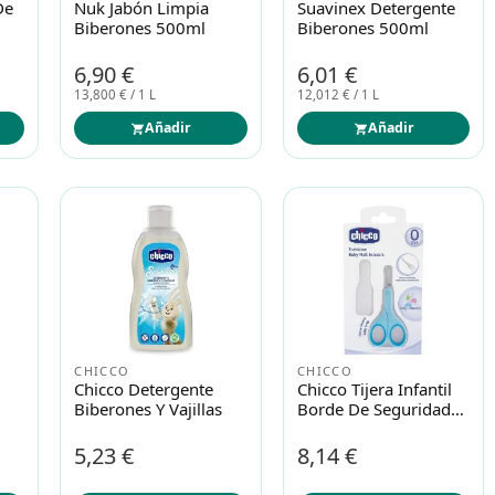
De
Nuk Jabón Limpia
Suavinex Detergente
Biberones 500ml
Biberones 500ml
6,90 €
6,01 €
13,800 € / 1 L
12,012 € / 1 L
Añadir
Añadir
CHICCO
CHICCO
Chicco Detergente
Chicco Tijera Infantil
Biberones Y Vajillas
Borde De Seguridad
Azul
5,23 €
8,14 €