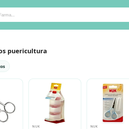
os puericultura
tos
NUK
NUK