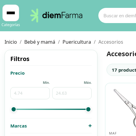
Categorías
Inicio
Bebé y mamá
Puericultura
Accesorios
Accesori
Filtros
Cosmética
Cosmética
17 produc
Precio
Mín.
Máx.
Bebé y mamá
Bebé y mamá
Cabello
Cabello
Productos naturales y dietética
Productos naturales y dietética
+
Marcas
MAF