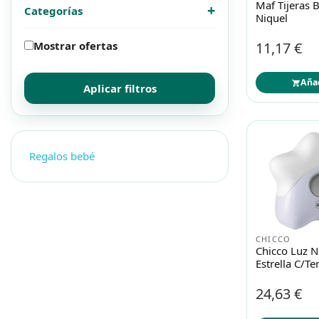
Maf Tijeras 
+
Categorías
Mascotas
Mascotas
Niquel
Mostrar ofertas
11,17 €
Protección solar
Protección solar
Aña
Aplicar filtros
Higiene
Higiene
Óptica
Óptica
Regalos bebé
Ortopedia
Ortopedia
Salud
Salud
CHICCO
Chicco Luz N
Estrella C/t
24,63 €