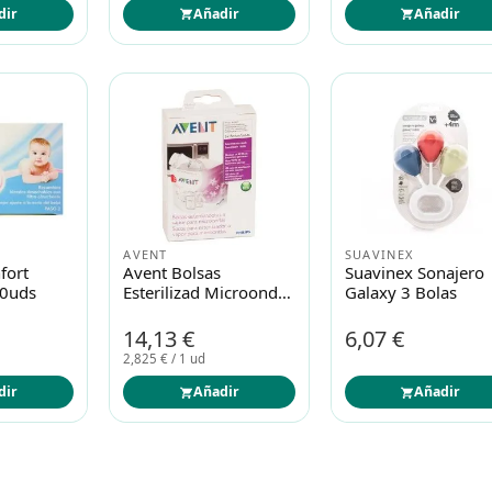
dir
Añadir
Añadir
AVENT
SUAVINEX
fort
Avent Bolsas
Suavinex Sonajero
20uds
Esterilizad Microondas
Galaxy 3 Bolas
5und
14,13 €
6,07 €
2,825 € / 1 ud
dir
Añadir
Añadir