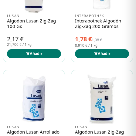
LUSAN
INTERAPOTHEK
Protección solar
Protección solar
Algodon Lusan Zig-Zag
Interapothek Algodón
100 Gr.
Zig-Zag 200 Gramos
Higiene
Higiene
2,17 €
1,78 €
1,98 €
21,700 € / 1 kg
8,910 € / 1 kg
Óptica
Óptica
Añadir
Añadir
Ortopedia
Ortopedia
Salud
Salud
LUSAN
LUSAN
Algodon Lusan Arrollado
Algodon Lusan Zig-Zag