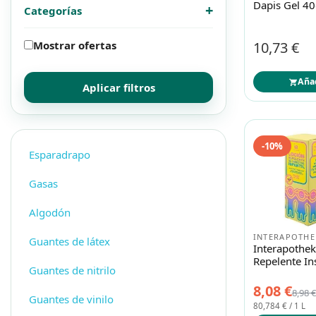
Dapis Gel 40
+
Categorías
Mascotas
Mascotas
Mostrar ofertas
10,73 €
Protección solar
Protección solar
Aña
Aplicar filtros
Higiene
Higiene
Óptica
Óptica
-10%
Esparadrapo
Gasas
Ortopedia
Ortopedia
Algodón
Salud
Salud
INTERAPOTHE
Guantes de látex
Interapothek
Repelente In
Guantes de nitrilo
Infantil 100
8,08 €
8,98 €
Guantes de vinilo
80,784 € / 1 L