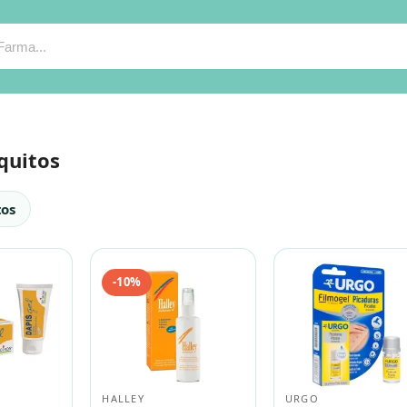
quitos
tos
-10%
HALLEY
URGO