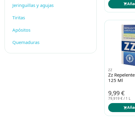
Aña
Jeringuillas y agujas
Tiritas
Apósitos
Quemaduras
ZZ
Zz Repelente
125 Ml
9,99 €
79,919 € / 1 L
Aña