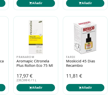
Añadir
Añadir
PRANAROM
FARDI
ica
Aromapic Citronela
Moskicid 45 Dias
Plus Rollon Eco 75 Ml
Recambio
17,97 €
11,81 €
239,599 € / 1 L
Añadir
Añadir