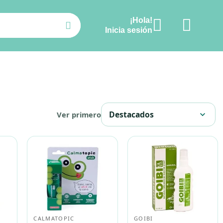
¡Hola!
Ver carrito
Inicia sesión
Destacados
Ver primero
expand_more
CALMATOPIC
GOIBI