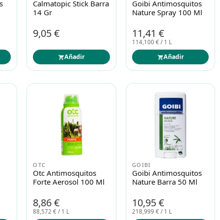
s
Calmatopic Stick Barra
Goibi Antimosquitos
14 Gr
Nature Spray 100 Ml
9,05 €
11,41 €
114,100 € / 1 L
Añadir
Añadir
OTC
GOIBI
Otc Antimosquitos
Goibi Antimosquitos
Forte Aerosol 100 Ml
Nature Barra 50 Ml
8,86 €
10,95 €
88,572 € / 1 L
218,999 € / 1 L