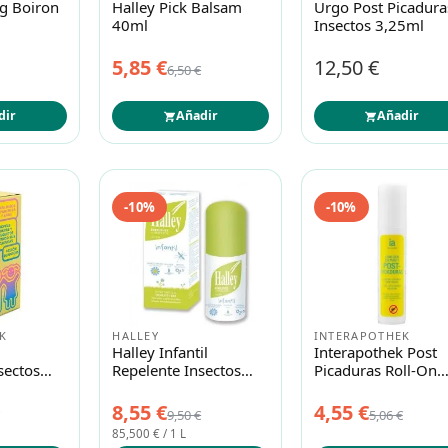
g Boiron
Halley Pick Balsam
Urgo Post Picadura
40ml
Insectos 3,25ml
5,85 €
12,50 €
6,50 €
dir
Añadir
Añadir
-10%
-10%
K
HALLEY
INTERAPOTHEK
Halley Infantil
Interapothek Post
sectos
Repelente Insectos
Picaduras Roll-On
ml
100ml
10ml
8,55 €
4,55 €
9,50 €
5,06 €
85,500 € / 1 L