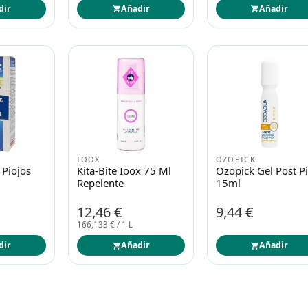
dir
Añadir
Añadir
IOOX
OZOPICK
 Piojos
Kita-Bite Ioox 75 Ml
Ozopick Gel Post P
Repelente
15ml
12,46 €
9,44 €
166,133 € / 1 L
dir
Añadir
Añadir