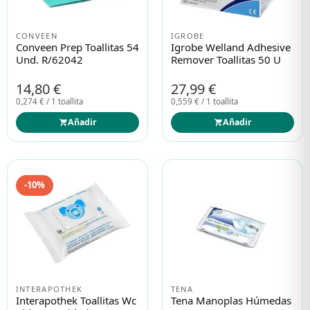
CONVEEN
IGROBE
Protección solar
Protección solar
Conveen Prep Toallitas 54
Igrobe Welland Adhesive
Und. R/62042
Remover Toallitas 50 U
Higiene
Higiene
14,80 €
27,99 €
0,274 € / 1 toallita
0,559 € / 1 toallita
Óptica
Óptica
Añadir
Añadir
Ortopedia
Ortopedia
-10%
Salud
Salud
INTERAPOTHEK
TENA
Interapothek Toallitas Wc
Tena Manoplas Húmedas