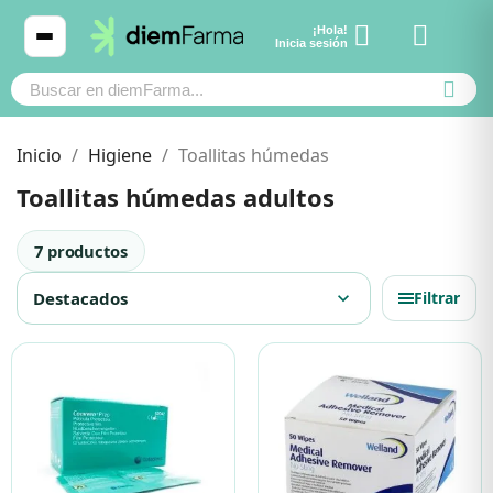
¡Hola!
Ver carrito
Inicia sesión
Inicio
Higiene
Toallitas húmedas
Toallitas húmedas adultos
Cosmética
Cosmética
7 productos
Bebé y mamá
Bebé y mamá
Destacados
expand_more
Filtrar
Cabello
Cabello
Productos naturales y dietética
Productos naturales y dietética
Mascotas
Mascotas