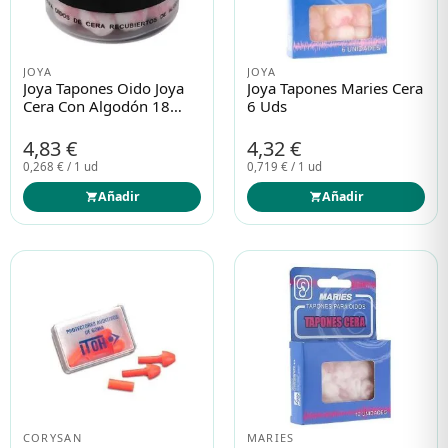
Protección solar
Protección solar
JOYA
JOYA
Joya Tapones Oido Joya
Joya Tapones Maries Cera
Cera Con Algodón 18
6 Uds
Higiene
Higiene
Und
4,83 €
4,32 €
0,268 € / 1 ud
0,719 € / 1 ud
Óptica
Óptica
Añadir
Añadir
Ortopedia
Ortopedia
Salud
Salud
CORYSAN
MARIES