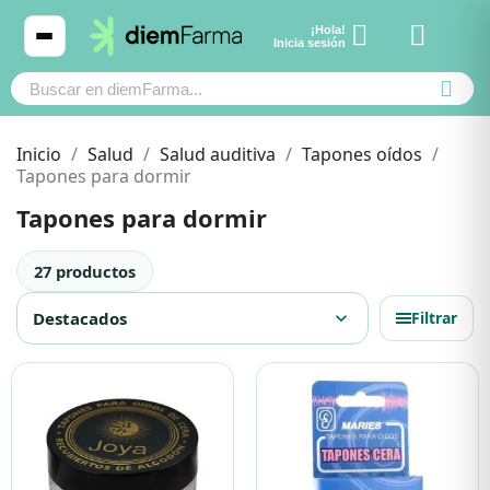
¡Hola!
Ver carrito
Inicia sesión
Inicio
Salud
Salud auditiva
Tapones oídos
Tapones para dormir
Tapones para dormir
Cosmética
Cosmética
27 productos
Bebé y mamá
Bebé y mamá
Destacados
expand_more
Filtrar
Cabello
Cabello
Productos naturales y dietética
Productos naturales y dietética
Mascotas
Mascotas