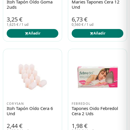
Itoh Tapón Oído Goma
Maries Tapones Cera 12
2uds
Und
3,25 €
6,73 €
1,625 € / 1 ud
0,560 € / 1 ud
Añadir
Añadir
CORYSAN
FEBREDOL
Itoh Tapón Oído Cera 6
Tapones Oido Febredol
Und
Cera 2 Uds
2,44 €
1,98 €