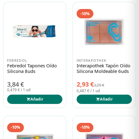
-10%
FEBREDOL
INTERAPOTHEK
Febredol Tapones Oído
Interapothek Tapón Oído
Silicona 8uds
Silicona Moldeable 6uds
3,84 €
2,93 €
3,25 €
0,479 € / 1 ud
0,487 € / 1 ud
Añadir
Añadir
-10%
-10%