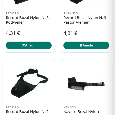
RECORD
RINALDO
Protección solar
Protección solar
Record Bozal Nylon N. 5
Record Bozal Nylon N. 3
Rottweiler
Pastor Alemán
Higiene
Higiene
4,31 €
4,31 €
Óptica
Óptica
Añadir
Añadir
Ortopedia
Ortopedia
Salud
Salud
RECORD
NAYECO
Record Bozal Nylon N. 2
Nayeco Bozal Nylon