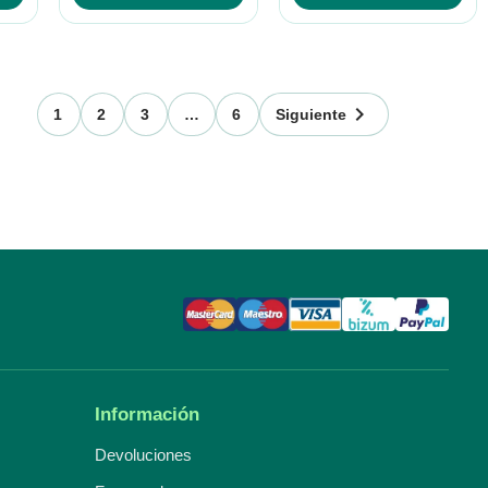

1
2
3
…
6
Siguiente
Información
Devoluciones