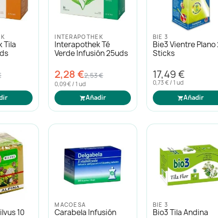
EK
INTERAPOTHEK
BIE 3
 Tila
Interapothek Té
Bie3 Vientre Plano
uds
Verde Infusión 25uds
Sticks
2,28 €
17,49 €
€
2,53 €
0,73 € / 1 ud
0,09 € / 1 ud
dir
Añadir
Añadir
MACOESA
BIE 3
ilvus 10
Carabela Infusión
Bio3 Tila Andina