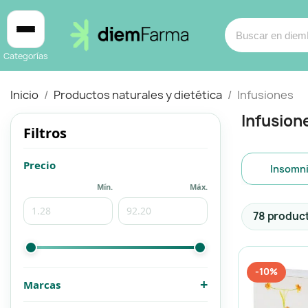
Categorías
Inicio
Productos naturales y dietética
Infusiones
Infusion
Filtros
Cosmética
Cosmética
Subcate
Precio
Insomn
Mín.
Máx.
Bebé y mamá
Bebé y mamá
Product
78 produc
Cabello
Cabello
-10%
Productos naturales y dietética
Productos naturales y dietética
+
Marcas