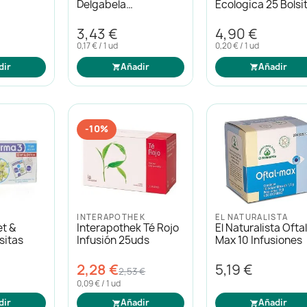
Delgabela
Ecologica 25 Bolsi
Estabilizada 20uds
3,43 €
4,90 €
0,17 € / 1 ud
0,20 € / 1 ud
dir
Añadir
Añadir
-10%
INTERAPOTHEK
EL NATURALISTA
et &
Interapothek Té Rojo
El Naturalista Ofta
sitas
Infusión 25uds
Max 10 Infusiones
2,28 €
5,19 €
2,53 €
0,09 € / 1 ud
dir
Añadir
Añadir