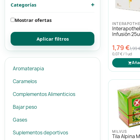
+
Categorías
Mascotas
Mascotas
Mostrar ofertas
INTERAPOTH
Protección solar
Protección solar
Interapothek
Infusión 25
Aplicar filtros
Higiene
Higiene
1,79 €
1,99 
0,07 € / 1 ud
Óptica
Óptica
Aña
Aromaterapia
Caramelos
Ortopedia
Ortopedia
Complementos Alimenticios
Salud
Salud
Bajar peso
Gases
MILVUS
Suplementos deportivos
Tila Alpina M