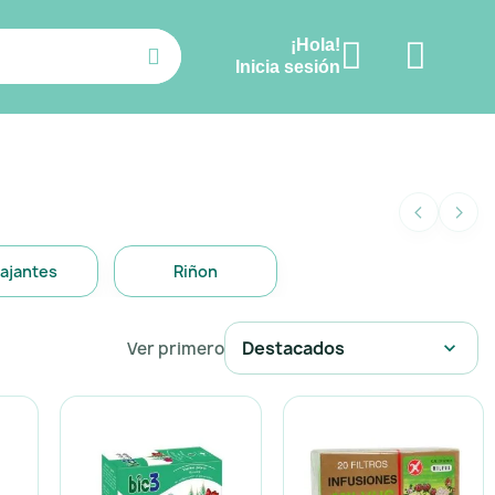
¡Hola!
Ver carrito
Inicia sesión
‹
›
lajantes
Riñon
Destacados
Ver primero
expand_more