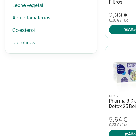
Filtros
Leche vegetal
2,99 €
Antiinflamatorios
0,30 € / 1 ud
Colesterol
Aña
Diuréticos
BIO3
Pharma 3 Di
Detox 25 Bol
5,64 €
0,23 € / 1 ud
Aña