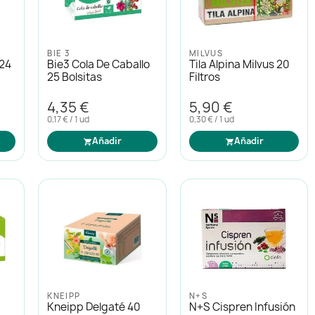
BIE 3
MILVUS
 24
Bie3 Cola De Caballo
Tila Alpina Milvus 20
25 Bolsitas
Filtros
4,35 €
5,90 €
0,17 € / 1 ud
0,30 € / 1 ud
Añadir
Añadir
KNEIPP
N+S
Kneipp Delgaté 40
N+s Cispren Infusión