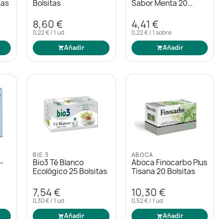
tas
Bolsitas
Sabor Menta 20
Sobres
8,60 €
4,41 €
0,22 € / 1 ud
0,22 € / 1 sobre
Añadir
Añadir
BIE 3
ABOCA
l-
Bio3 Té Blanco
Aboca Finocarbo Plus
Ecológico 25 Bolsitas
Tisana 20 Bolsitas
7,54 €
10,30 €
0,30 € / 1 ud
0,52 € / 1 ud
Añadir
Añadir