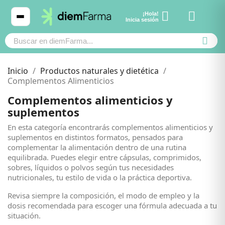
¡Hola!
Ver carrito
Inicia sesión
Inicio
Productos naturales y dietética
Complementos Alimenticios
Complementos alimenticios y
Cosmética
Cosmética
suplementos
En esta categoría encontrarás complementos alimenticios y
Bebé y mamá
Bebé y mamá
suplementos en distintos formatos, pensados para
complementar la alimentación dentro de una rutina
equilibrada. Puedes elegir entre cápsulas, comprimidos,
Cabello
Cabello
sobres, líquidos o polvos según tus necesidades
nutricionales, tu estilo de vida o la práctica deportiva.
Productos naturales y dietética
Productos naturales y dietética
Revisa siempre la composición, el modo de empleo y la
dosis recomendada para escoger una fórmula adecuada a tu
situación.
Mascotas
Mascotas