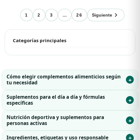

1
2
3
…
26
Siguiente
Categorías principales
Cómo elegir complementos alimenticios según
+
tu necesidad
Suplementos para el día a día y fórmulas
Los complementos alimenticios reúnen fórmulas pensadas
+
específicas
para complementar la dieta en momentos concretos o dentro
de una rutina diaria. En esta categoría puedes elegir entre
suplementos en cápsulas, comprimidos, sobres, líquidos o
Nutrición deportiva y suplementos para
Dentro de los complementos alimenticios puedes encontrar
+
personas activas
polvos, con composiciones orientadas a diferentes
productos con enfoques muy distintos. Algunas fórmulas
necesidades nutricionales, estilos de vida y hábitos de
están orientadas a un aporte general de nutrientes; otras se
actividad física.
+
centran en ingredientes concretos como vitaminas,
Ingredientes, etiquetas y uso responsable
La nutrición deportiva tiene un peso importante dentro de