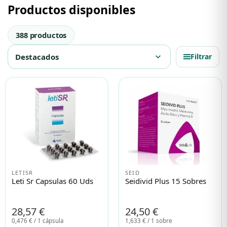
Productos disponibles
Protección solar
Protección solar
388 productos
Destacados
expand_more
Filtrar
Higiene
Higiene
Óptica
Óptica
Ortopedia
Ortopedia
Salud
Salud
LETISR
SEID
Leti Sr Capsulas 60 Uds
Seidivid Plus 15 Sobres
28,57 €
24,50 €
0,476 € / 1 cápsula
1,633 € / 1 sobre