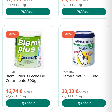
19,25 €
27,90 €
21,656 € / 1 kg
20,924 € / 1 kg
Añadir
Añadir
-10%
-10%
BLEMIL
DAMIRA
Blemil Plus 3 Leche De
Damira Natur 3 800g
Crecimiento 800g
16,74 €
20,33 €
18,60 €
22,59 €
20,925 € / 1 kg
25,418 € / 1 kg
Añadir
Añadir