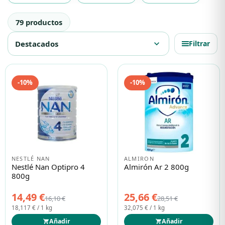
Productos de Leches de fórmula
79 productos
Protección solar
Protección solar
Destacados
expand_more
Filtrar
Higiene
Higiene
-10%
-10%
Óptica
Óptica
Ortopedia
Ortopedia
Salud
Salud
NESTLÉ NAN
ALMIRON
Nestlé Nan Optipro 4
Almirón Ar 2 800g
800g
14,49 €
25,66 €
16,10 €
28,51 €
18,117 € / 1 kg
32,075 € / 1 kg
Añadir
Añadir