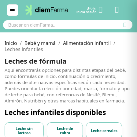
¡Hola!
Ver carrito
Inicia sesión
Inicio
Bebé y mamá
Alimentación infantil
Leches infantiles
Leches de fórmula
Cosmética
Cosmética
Aquí encontrarás opciones para distintas etapas del bebé,
como fórmulas de inicio, continuación o crecimiento,
Bebé y mamá
Bebé y mamá
además de alternativas específicas según cada necesidad.
Puedes orientar la elección por edad, marca, formato y tipo
de leche para bebé, con referencias de Nestlé, Blemil,
Cabello
Cabello
Almirón, Nutribén y otras marcas habituales en farmacia.
Leches infantiles disponibles
Productos naturales y dietética
Productos naturales y dietética
Subcategorías
Leche sin
Leche de
Leche cereales
lactosa
cabra
Mascotas
Mascotas