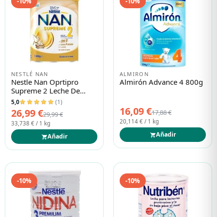
-10%
-10%
NESTLÉ NAN
ALMIRON
Nestle Nan Oprtipro
Almirón Advance 4 800g
Supreme 2 Leche De
Continuación 800g
5,0
(1)
16,09 €
26,99 €
17,88 €
29,99 €
20,114 € / 1 kg
33,738 € / 1 kg
Añadir
Añadir
-10%
-10%