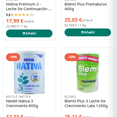
Nidina Premium 2 -
Blemil Plus Prematuros
Leche De Continuación -
400g
800g
5,0
(1)
25,03 €
17,99 €
27,81 €
19,99 €
62,568 € / 1 kg
22,488 € / 1 kg
Añadir
Añadir
-10%
-10%
NESTLÉ NATIVA
BLEMIL
Nestlé Nativa 3
Blemil Plus 3 Leche De
Crecimiento 800g
Crecimiento Lata 1200g
17,33 €
25,11 €