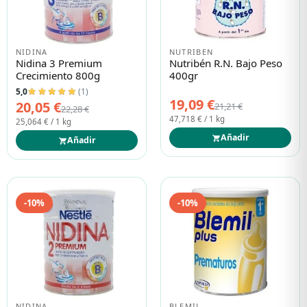
NIDINA
NUTRIBEN
Nidina 3 Premium
Nutribén R.n. Bajo Peso
Crecimiento 800g
400gr
5,0
(1)
19,09 €
20,05 €
21,21 €
22,28 €
47,718 € / 1 kg
25,064 € / 1 kg
Añadir
Añadir
-10%
-10%
NIDINA
BLEMIL