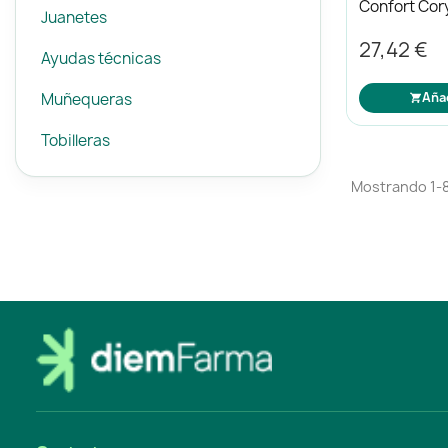
Confort Cor
Juanetes
30x40
27,42 €
Ayudas técnicas
Muñequeras
Aña
Tobilleras
Mostrando 1-8 