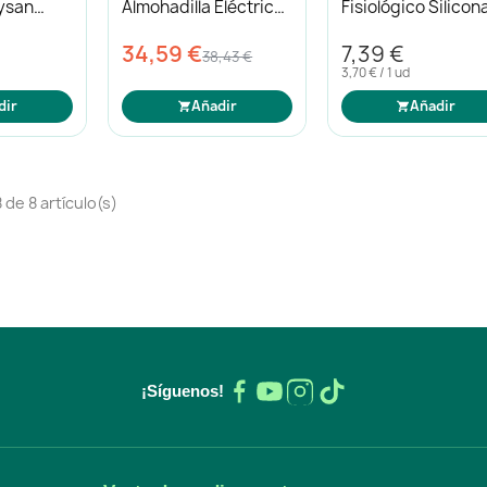
ysan
Almohadilla Eléctrica
Fisiológico Silicon
Confort
+18m 2uds
34,59 €
7,39 €
38,43 €
3,70 € / 1 ud
dir
Añadir
Añadir
de 8 artículo(s)
¡Síguenos!