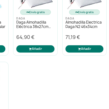
Envío gratis
Envío gratis
DAGA
DAGA
a
Daga Almohadilla
Almohadilla Electrica
lar
Eléctrica 38x27cm
Daga N2 46x34cm
100w
64,90 €
71,19 €
Añadir
Añadir