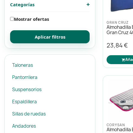
+
Categorías
Mascotas
Mascotas
Mostrar ofertas
GRAN CRUZ
Protección solar
Protección solar
Almohadilla 
Gran Cruz 
Aplicar filtros
Higiene
Higiene
23,84 €
Óptica
Óptica
Aña
Taloneras
Pantorrilera
Ortopedia
Ortopedia
Suspensorios
Salud
Salud
Espaldillera
Sillas de ruedas
CORYSAN
Andadores
Almohadilla 