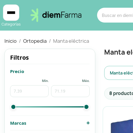
Categorías
Inicio
Ortopedia
Manta eléctrica
Manta el
Filtros
Cosmética
Cosmética
Subcate
Precio
Manta eléc
Mín.
Máx.
Bebé y mamá
Bebé y mamá
Producto
8 product
Cabello
Cabello
Productos naturales y dietética
Productos naturales y dietética
+
Marcas