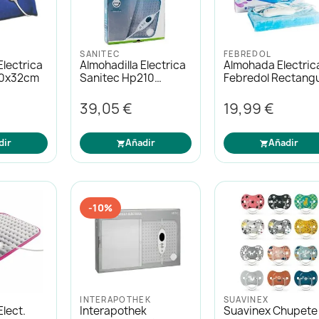
SANITEC
FEBREDOL
Electrica
Almohadilla Electrica
Almohada Electric
40x32cm
Sanitec Hp210
Febredol Rectangu
42x32cm
39,05 €
19,99 €
dir
Añadir
Añadir
-10%
INTERAPOTHEK
SUAVINEX
Elect.
Interapothek
Suavinex Chupete