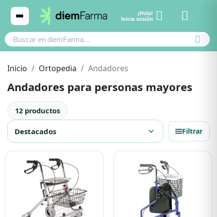
¡Hola!
Ver carrito
Inicia sesión
Inicio
Ortopedia
Andadores
Andadores para personas mayores
Cosmética
Cosmética
12 productos
Bebé y mamá
Bebé y mamá
Destacados
expand_more
Filtrar
Cabello
Cabello
Productos naturales y dietética
Productos naturales y dietética
Mascotas
Mascotas