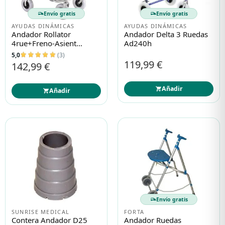
Envío gratis
Envío gratis
AYUDAS DINÁMICAS
AYUDAS DINÁMICAS
Protección solar
Protección solar
Andador Rollator
Andador Delta 3 Ruedas
4rue+freno-Asient
Ad240h
Ad100
5,0
(3)
Higiene
Higiene
119,99 €
142,99 €
Óptica
Óptica
Añadir
Añadir
Ortopedia
Ortopedia
Salud
Salud
Envío gratis
SUNRISE MEDICAL
FORTA
Contera Andador D25
Andador Ruedas