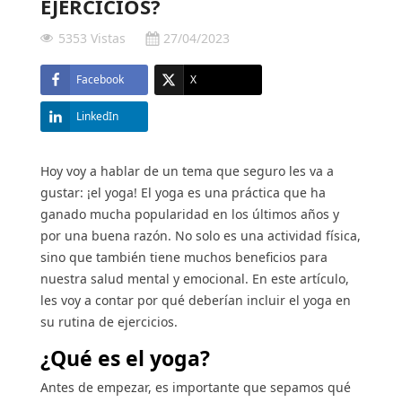
EJERCICIOS?
5353 Vistas
27/04/2023
Protección solar
Protección solar
Facebook
X
Higiene
Higiene
LinkedIn
Óptica
Óptica
Hoy voy a hablar de un tema que seguro les va a
gustar: ¡el yoga! El yoga es una práctica que ha
Ortopedia
Ortopedia
ganado mucha popularidad en los últimos años y
por una buena razón. No solo es una actividad física,
sino que también tiene muchos beneficios para
Salud
Salud
nuestra salud mental y emocional. En este artículo,
les voy a contar por qué deberían incluir el yoga en
su rutina de ejercicios.
¿Qué es el yoga?
Antes de empezar, es importante que sepamos qué