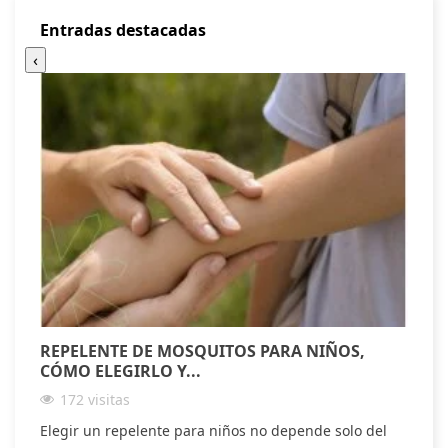
Entradas destacadas
‹
REPELENTE DE MOSQUITOS PARA NIÑOS,
A
CÓMO ELEGIRLO Y...
S
172 visitas
Elegir un repelente para niños no depende solo del
D