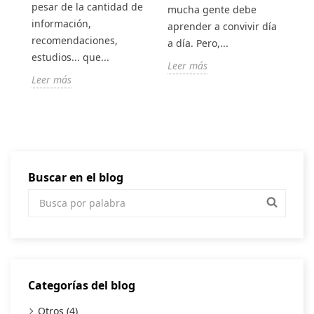
pesar de la cantidad de
mucha gente debe
...
es
información,
aprender a convivir día
Le
recomendaciones,
a día. Pero,...
estudios... que...
Leer más
Leer más
Buscar en el blog
Categorías del blog
Otros (4)