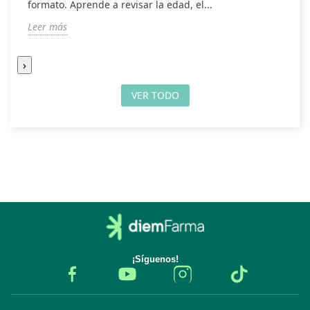
formato. Aprende a revisar la edad, el...
t
Leer más
L
›
VER TODO
¡Síguenos!