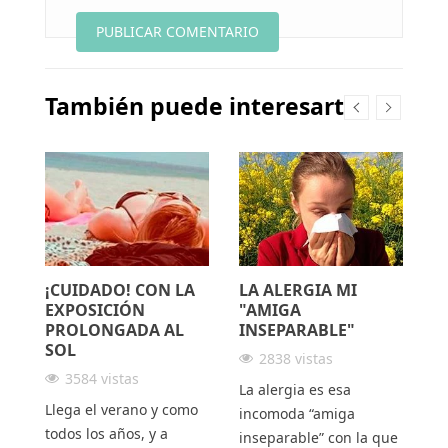
También puede interesarte
¡CUIDADO! CON LA
LA ALERGIA MI
P
EXPOSICIÓN
"AMIGA
PROLONGADA AL
INSEPARABLE"
SOL
Pi
2838 vistas
to
3584 vistas
La alergia es esa
ó
añ
Llega el verano y como
incomoda “amiga
el
me
todos los años, y a
inseparable” con la que
pr