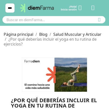
¡Hola!
Ver carrito
Inicia sesión
Página principal
Blog
Salud Muscular y Articular
¿Por qué deberías incluir el yoga en tu rutina de
ejercicios?
Cosmética
Cosmética
Bebé y mamá
Bebé y mamá
Cabello
Cabello
Productos naturales y dietética
Productos naturales y dietética
¿POR QUÉ DEBERÍAS INCLUIR EL
YOGA EN TU RUTINA DE
Mascotas
Mascotas