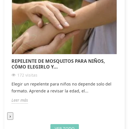
REPELENTE DE MOSQUITOS PARA NIÑOS,
A
CÓMO ELEGIRLO Y...
S
172 visitas
Elegir un repelente para niños no depende solo del
D
formato. Aprende a revisar la edad, el...
t
Leer más
L
›
VER TODO