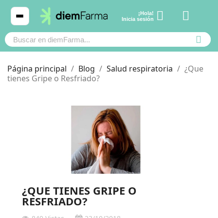
¡Hola!
Ver carrito
Inicia sesión
Página principal
Blog
Salud respiratoria
¿Que
tienes Gripe o Resfriado?
Cosmética
Cosmética
Bebé y mamá
Bebé y mamá
Cabello
Cabello
Productos naturales y dietética
Productos naturales y dietética
¿QUE TIENES GRIPE O
RESFRIADO?
Mascotas
Mascotas