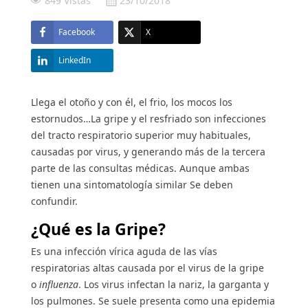
849 Vistas
23/10/2018
Facebook
X
Protección solar
Protección solar
LinkedIn
Higiene
Higiene
Llega el otoño y con él, el frio, los mocos los
estornudos…La gripe y el resfriado son infecciones
Óptica
Óptica
del tracto respiratorio superior muy habituales,
causadas por virus, y generando más de la tercera
Ortopedia
Ortopedia
parte de las consultas médicas. Aunque ambas
tienen una sintomatología similar Se deben
confundir.
Salud
Salud
¿Qué es la Gripe?
Es una infección vírica aguda de las vías
respiratorias altas causada por el virus de la gripe
o
influenza
. Los virus infectan la nariz, la garganta y
los pulmones. Se suele presenta como una epidemia