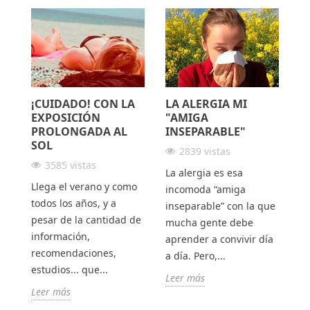
¡CUIDADO! CON LA
LA ALERGIA MI
T
UÉ
EXPOSICIÓN
"AMIGA
¡
PROLONGADA AL
INSEPARABLE"
SOL
2839 vistas
Pu
3585 vistas
La alergia es esa
de
Llega el verano y como
incomoda “amiga
el
n
todos los años, y a
inseparable” con la que
ll
pesar de la cantidad de
mucha gente debe
lo
e
información,
aprender a convivir día
Le
r
recomendaciones,
a día. Pero,...
estudios... que...
Leer más
Leer más