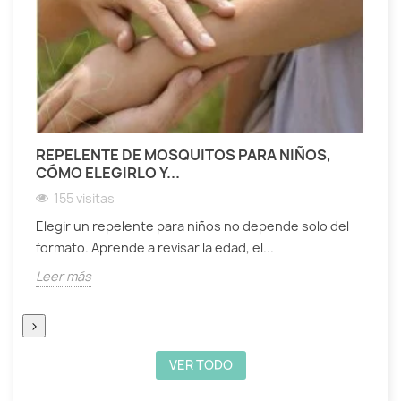
REPELENTE DE MOSQUITOS PARA NIÑOS,
A
CÓMO ELEGIRLO Y...
S
155 visitas
Elegir un repelente para niños no depende solo del
D
formato. Aprende a revisar la edad, el...
t
Leer más
L
›
VER TODO