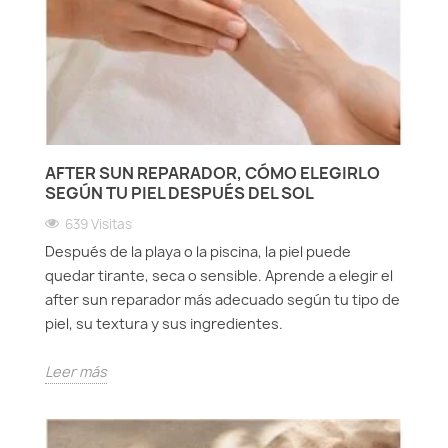
Protección solar
Protección solar
Higiene
Higiene
AFTER SUN REPARADOR, CÓMO ELEGIRLO
Óptica
Óptica
SEGÚN TU PIEL DESPUÉS DEL SOL
639 Visitas
Ortopedia
Ortopedia
Después de la playa o la piscina, la piel puede
quedar tirante, seca o sensible. Aprende a elegir el
Salud
Salud
after sun reparador más adecuado según tu tipo de
piel, su textura y sus ingredientes.
Leer más