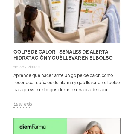
Protección solar
Protección solar
Higiene
Higiene
GOLPE DE CALOR - SEÑALES DE ALERTA,
Óptica
Óptica
HIDRATACIÓN Y QUÉ LLEVAR EN EL BOLSO
482 Visitas
Ortopedia
Ortopedia
Aprende qué hacer ante un golpe de calor, cómo
reconocer señales de alarma y qué llevar en el bolso
Salud
Salud
para prevenir riesgos durante una ola de calor.
Leer más