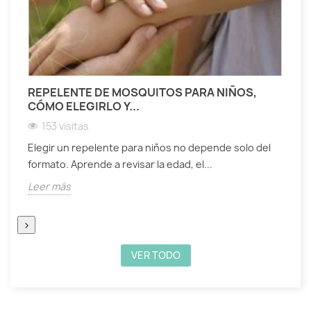
REPELENTE DE MOSQUITOS PARA NIÑOS,
A
CÓMO ELEGIRLO Y...
S
153 visitas
Elegir un repelente para niños no depende solo del
D
formato. Aprende a revisar la edad, el...
t
Leer más
L
›
VER TODO