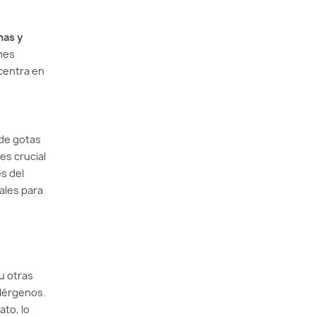
nas y
ones
 centra en
 de gotas
es crucial
es del
ales para
u otras
alérgenos.
ato, lo