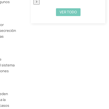
›
lgunos
VER TODO
lor
 secreción
tas
e
l sistema
ciones
ueden
a la
 casos