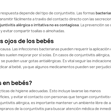
a respuesta depende del tipo de conjuntivitis. Las formas
bacteria
ansmitir fácilmente a través del contacto directo con las secreci
juntivitis alérgica o irritativa no es contagiosa
. La prevención se
 evitar compartir toallas o almohadas.
s ojos de los bebés
ausa. Las infecciones bacterianas pueden requerir la aplicación
es suelen mejorar por sí solas. En casos de conjuntivitis alérgica, 
 se pueden usar gotas antialérgicas. Es vital seguir las indicacion
edicar al bebé, ya que algunos medicamentos pueden ser perjudici
s en bebés?
ticas de higiene adecuadas. Esto incluye lavarse las manos
icies, y evitar el contacto con personas que tengan conjuntivitis 
untivitis alérgica, es importante mantener un ambiente libre de 
pranos de la conjuntivitis para buscar atención médica de inmedi