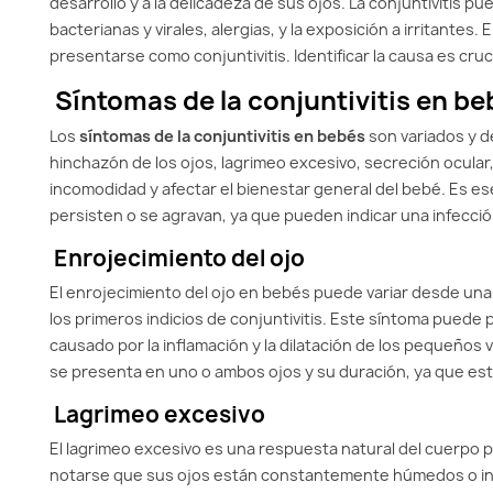
desarrollo y a la delicadeza de sus ojos. La conjuntivitis 
bacterianas y virales, alergias, y la exposición a irritante
presentarse como conjuntivitis. Identificar la causa es cru
Síntomas de la conjuntivitis en be
Los
síntomas de la conjuntivitis en bebés
son variados y d
hinchazón de los ojos, lagrimeo excesivo, secreción ocular,
incomodidad y afectar el bienestar general del bebé. Es es
persisten o se agravan, ya que pueden indicar una infecció
Enrojecimiento del ojo
El enrojecimiento del ojo en bebés puede variar desde una
los primeros indicios de conjuntivitis. Este síntoma puede
causado por la inflamación y la dilatación de los pequeños
se presenta en uno o ambos ojos y su duración, ya que esto
Lagrimeo excesivo
El lagrimeo excesivo es una respuesta natural del cuerpo pa
notarse que sus ojos están constantemente húmedos o incl