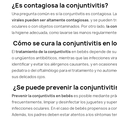
¿Es contagiosa la conjuntivitis?
Una pregunta común es si la conjuntivitis es contagiosa. L
virales pueden ser altamente contagiosas
, y se pueden tr
oculares o con objetos contaminados. Por otro lado,
la con
la higiene adecuada, como lavarse las manos regularmente y
Cómo se cura la conjuntivitis en lo
El
tratamiento de la conjuntivitis
en bebés depende de su c
o ungüentos antibióticos, mientras que las infecciones viral
identificar y evitar los alérgenos causantes, y en ocasiones
pediatra o del oftalmólogo para el tratamiento y no autom
sus delicados ojos.
¿Se puede prevenir la conjuntiviti
Prevenir la conjuntivitis en bebés
es posible mediante prác
frecuentemente, limpiar y desinfectar los juguetes y superf
infecciones oculares. En el caso de bebés propensos a conj
Además, los padres deben estar atentos a los síntomas tem