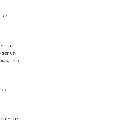
o un
ero las
e ser un
omas, sino
los
iratorias.