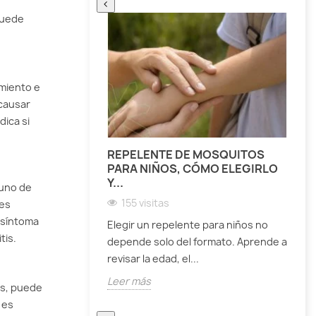
‹
 puede
miento e
 causar
dica si
REPELENTE DE MOSQUITOS
PARA NIÑOS, CÓMO ELEGIRLO
E
Y...
 uno de
155 visitas
 es
D
e síntoma
Elegir un repelente para niños no
p
tis.
depende solo del formato. Aprende a
s
revisar la edad, el...
L
Leer más
és, puede
 es