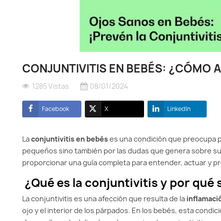
Mascotas
Mascotas
Protección solar
Protección solar
CONJUNTIVITIS EN BEBÉS: ¿CÓMO 
Higiene
Higiene
1285 Vistas
08/01/2024
Óptica
Óptica
Facebook
X
LinkedIn
Ortopedia
Ortopedia
La
conjuntivitis en bebés
es una condición que preocupa pr
pequeños sino también por las dudas que genera sobre su
Salud
Salud
proporcionar una guía completa para entender, actuar y pre
¿Qué es la conjuntivitis y por qu
La conjuntivitis es una afección que resulta de la
inflamació
ojo y el interior de los párpados. En los bebés, esta cond