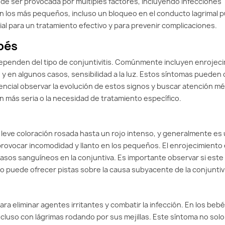
puede ser provocada por múltiples factores, incluyendo infecciones
s. En los más pequeños, incluso un bloqueo en el conducto lagrimal
cial para un tratamiento efectivo y para prevenir complicaciones.
bés
ependen del tipo de conjuntivitis. Comúnmente incluyen enrojeci
 y en algunos casos, sensibilidad a la luz. Estos síntomas pueden
encial observar la evolución de estos signos y buscar atención mé
n más seria o la necesidad de tratamiento específico.
 leve coloración rosada hasta un rojo intenso, y generalmente es
 provocar incomodidad y llanto en los pequeños. El enrojecimiento
 vasos sanguíneos en la conjuntiva. Es importante observar si est
 puede ofrecer pistas sobre la causa subyacente de la conjuntivi
ra eliminar agentes irritantes y combatir la infección. En los beb
uso con lágrimas rodando por sus mejillas. Este síntoma no solo