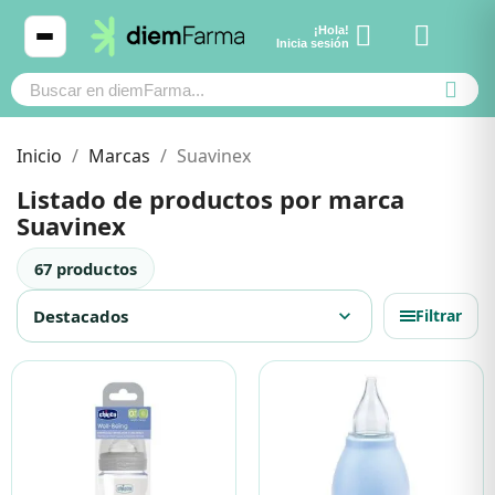
¡Hola!
Ver carrito
Inicia sesión
Inicio
Marcas
Suavinex
Listado de productos por marca
Suavinex
Cosmética
Cosmética
67 productos
Bebé y mamá
Bebé y mamá
Destacados
expand_more
Filtrar
Cabello
Cabello
Productos naturales y dietética
Productos naturales y dietética
Mascotas
Mascotas