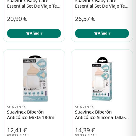
Suavinex Baby Care
Suavinex Baby Care
Essential Set De Viaje Tela
Essential Set De Viaje Tela
Azul
Rosa
20,90 €
26,57 €
Añadir
Añadir
SUAVINEX
SUAVINEX
Suavinex Biberón
Suavinex Biberón
Anticólico Mixta 180ml
Anticólico Silicona Talla-
M 270ml
12,41 €
14,39 €
68,933 € / 1 L
53,288 € / 1 L