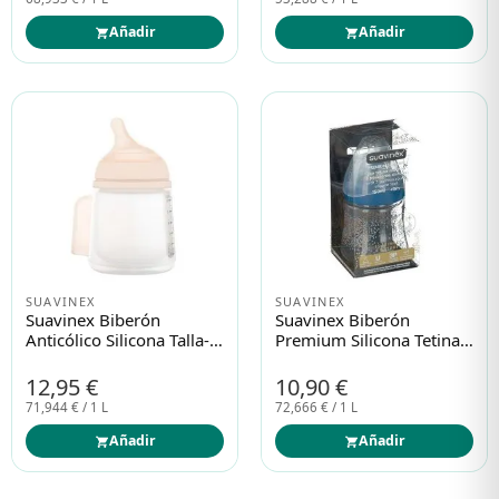
Añadir
Añadir
SUAVINEX
SUAVINEX
Suavinex Biberón
Suavinex Biberón
Anticólico Silicona Talla-S
Premium Silicona Tetina
180ml
3 Posiciones 150ml
12,95 €
10,90 €
71,944 € / 1 L
72,666 € / 1 L
Añadir
Añadir