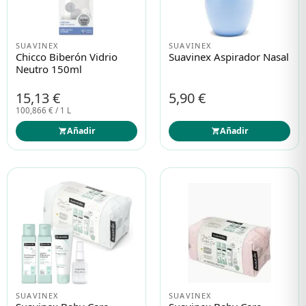
Protección solar
Protección solar
SUAVINEX
SUAVINEX
Chicco Biberón Vidrio
Suavinex Aspirador Nasal
Neutro 150ml
Higiene
Higiene
15,13 €
5,90 €
100,866 € / 1 L
Óptica
Óptica
Añadir
Añadir
Ortopedia
Ortopedia
Salud
Salud
SUAVINEX
SUAVINEX