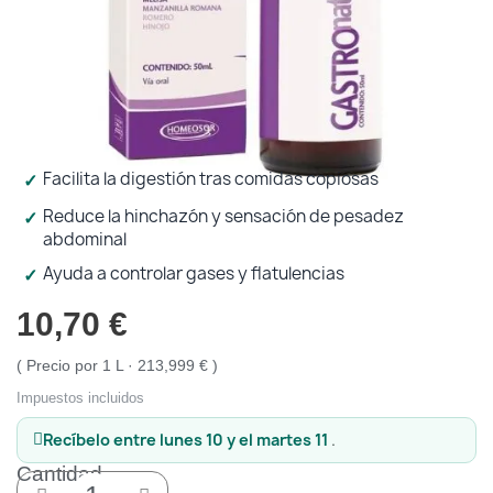
Protección solar
Protección solar
Higiene
Higiene
Facilita la digestión tras comidas copiosas
Óptica
Óptica
Reduce la hinchazón y sensación de pesadez
abdominal
Ortopedia
Ortopedia
Ayuda a controlar gases y flatulencias
10,70 €
Salud
Salud
Precio por 1 L · 213,999 €
Impuestos incluidos
Recíbelo
entre lunes 10 y el martes 11
.
Cantidad