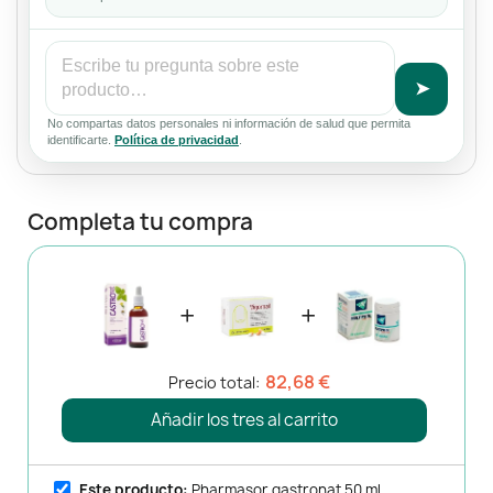
➤
No compartas datos personales ni información de salud que permita
identificarte.
Política de privacidad
.
Completa tu compra
+
+
82,68 €
Precio total:
Añadir los tres al carrito
Este producto:
Pharmasor gastronat 50 ml