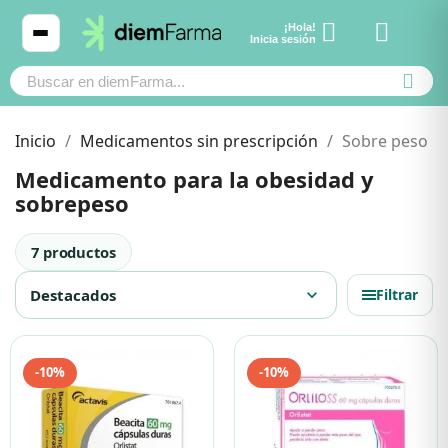
¡Hola!
Ver carrito
Inicia sesión
Inicio
Medicamentos sin prescripción
Sobre peso
Medicamento para la obesidad y
sobrepeso
Cosmética
Cosmética
7 productos
Bebé y mamá
Bebé y mamá
Destacados
expand_more
Filtrar
Cabello
Cabello
-10%
-10%
Productos naturales y dietética
Productos naturales y dietética
Mascotas
Mascotas