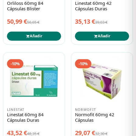
Orliloss 60mg 84
Linestat 60mg 42
Cápsulas Blister
Cápsulas Duras
50,99 €
35,13 €
56,65 €
39,03 €
Añadir
Añadir
-10%
-10%
LINESTAT
NORMOFIT
Linestat 60mg 84
Normofit 60mg 42
Cápsulas Duras
Cápsulas
43,52 €
29,07 €
48,35 €
32,30 €