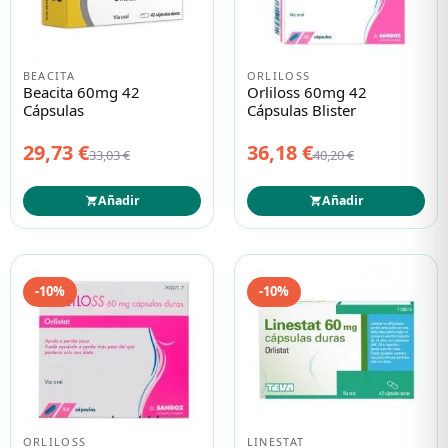
Protección solar
Protección solar
BEACITA
ORLILOSS
Beacita 60mg 42
Orliloss 60mg 42
Cápsulas
Cápsulas Blister
Higiene
Higiene
29,73 €
36,18 €
33,03 €
40,20 €
Óptica
Óptica
Añadir
Añadir
Ortopedia
Ortopedia
-10%
-10%
Salud
Salud
ORLILOSS
LINESTAT