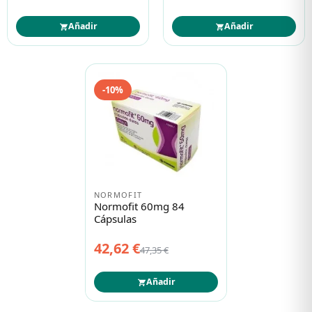
Añadir
Añadir
-10%
NORMOFIT
Normofit 60mg 84
Cápsulas
42,62 €
47,35 €
Añadir