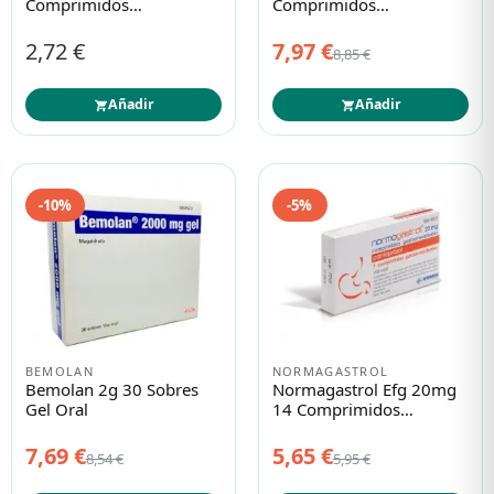
Comprimidos
Comprimidos
Masticables
Recubiertos
2,72 €
7,97 €
8,85 €
Añadir
Añadir
-10%
-5%
BEMOLAN
NORMAGASTROL
Bemolan 2g 30 Sobres
Normagastrol Efg 20mg
Gel Oral
14 Comprimidos
Gastrorresistentes
7,69 €
5,65 €
8,54 €
5,95 €