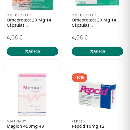
OMEPROTECT
OMEPROTECT
Protección solar
Protección solar
Omeprotect 20 Mg 14
Omeprotect 20 Mg 14
Cápsulas
Cápsulas
Gastrorresistentes
Gastrorresistentes
Higiene
Higiene
(Frasco)
(Blister)
4,06 €
4,06 €
Óptica
Óptica
Añadir
Añadir
Ortopedia
Ortopedia
-10%
Salud
Salud
MAM BABY
PEPCID
Magion 450mg 40
Pepcid 10mg 12