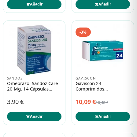
Añadir
Añadir
-3%
SANDOZ
GAVISCON
Omeprazol Sandoz Care
Gaviscon 24
20 Mg, 14 Cápsulas
Comprimidos
Duras Gastrorresistentes
Masticables Fresa
(blister)
3,90 €
10,09 €
10,40 €
Añadir
Añadir