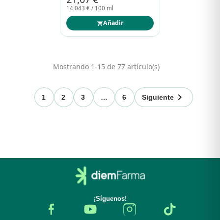
14,043 € / 100 ml
Añadir
Mostrando 1-15 de 77 artículo(s)

1
2
3
…
6
Siguiente
¡Síguenos!