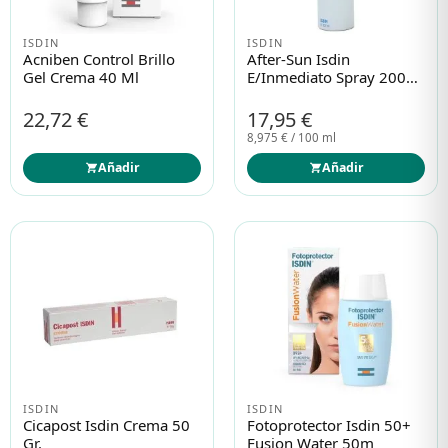
ISDIN
ISDIN
Protección solar
Protección solar
Acniben Control Brillo
After-Sun Isdin
Gel Crema 40 Ml
E/inmediato Spray 200
Ml
22,72 €
17,95 €
Higiene
Higiene
8,975 € / 100 ml
Añadir
Añadir
Óptica
Óptica
Ortopedia
Ortopedia
Salud
Salud
ISDIN
ISDIN
Cicapost Isdin Crema 50
Fotoprotector Isdin 50+
Gr.
Fusion Water 50m