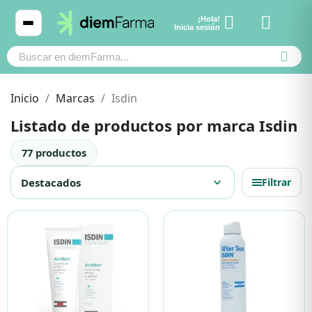
¡Hola!
Ver carrito
Inicia sesión
Inicio
Marcas
Isdin
Listado de productos por marca Isdin
Cosmética
Cosmética
77 productos
Bebé y mamá
Bebé y mamá
Destacados
expand_more
Filtrar
Cabello
Cabello
Productos naturales y dietética
Productos naturales y dietética
Mascotas
Mascotas