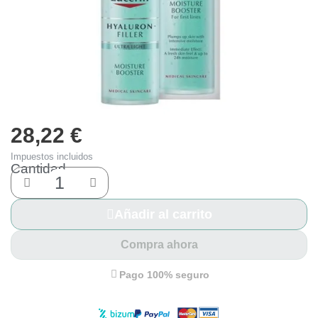
Protección solar
Protección solar
Higiene
Higiene
Óptica
Óptica
28,22 €
Impuestos incluidos
Cantidad
Ortopedia
Ortopedia
Salud
Salud
Añadir al carrito
Compra ahora
Pago 100% seguro