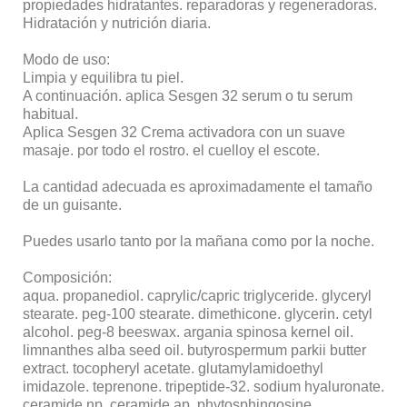
propiedades hidratantes. reparadoras y regeneradoras.
Hidratación y nutrición diaria.
Modo de uso:
Limpia y equilibra tu piel.
A continuación. aplica Sesgen 32 serum o tu serum
habitual.
Aplica Sesgen 32 Crema activadora con un suave
masaje. por todo el rostro. el cuelloy el escote.
La cantidad adecuada es aproximadamente el tamaño
de un guisante.
Puedes usarlo tanto por la mañana como por la noche.
Composición:
aqua. propanediol. caprylic/capric triglyceride. glyceryl
stearate. peg-100 stearate. dimethicone. glycerin. cetyl
alcohol. peg-8 beeswax. argania spinosa kernel oil.
limnanthes alba seed oil. butyrospermum parkii butter
extract. tocopheryl acetate. glutamylamidoethyl
imidazole. teprenone. tripeptide-32. sodium hyaluronate.
ceramide np. ceramide ap. phytosphingosine.