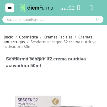
¡Hola!
Ver carrito
Inicia sesión
Inicio
Cosmética
Cremas Faciales
Cremas
antiarrugas
Sesderma sesgen 32 crema nutritiva
activadora 50ml
Cosmética
Cosmética
Sesderma
Cremas antiarrugas
Sesderma sesgen 32 crema nutritiva
Bebé y mamá
Bebé y mamá
activadora 50ml
Cabello
Cabello
Productos naturales y dietética
Productos naturales y dietética
Mascotas
Mascotas