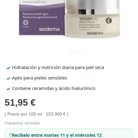
Protección solar
Protección solar
Higiene
Higiene
Óptica
Óptica
Hidratación y nutrición diaria para piel seca
Ortopedia
Ortopedia
Apto para pieles sensibles
Contiene ceramidas y ácido hialurónico
Salud
Salud
51,95 €
Precio por 100 ml · 103,900 €
Impuestos incluidos
Recíbelo
entre martes 11 y el miércoles 12
.