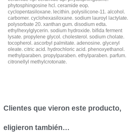
phytosphingosine hcl. ceramide eop.
cyclopentasiloxane. lecithin. polysilicone-11. alcohol.
carbomer. cyclohexasiloxane. sodium lauroyl lactylate.
polysorbate 20. xanthan gum. disodium edta.
ethylhexylglycerin. sodium hydroxide. bifida ferment
lysate. propylene glycol. cholesterol. sodium cholate.
tocopherol. ascorbyl palmitate. adenosine. glyceryl
oleate. citric acid. hydrochloric acid. phenoxyethanol.
methylparaben. propylparaben. ethylparaben. parfum.
citronellyl methylcrotonate.
Clientes que vieron este producto,
eligieron también…