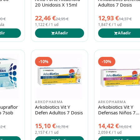
20 Unidosis X 15ml
Adultos 7 Dosis
22,46 €
12,93 €
90 €
24,95 €
14,37 €
ula
1,122 € / 1 ud
1,847 € / 1 ud
dir
Añadir
Añadir
-10%
-10%
ARKOPHARMA
ARKOPHARMA
Supraflor
Arkobiotics Vit Y
Arkobiotics Vit Y
o 7sob
Defen Adultos 7 Dosis
Defensas Niños 7
Dosis
15,10 €
14,42 €
52 €
16,78 €
16,02 €
2,157 € / 1 ud
2,059 € / 1 ud