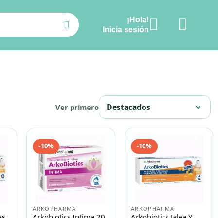
¡Hola!
Ver carrito
Inicia sesión
Destacados
Ver primero
expand_more
-10%
-10%
ARKOPHARMA
ARKOPHARMA
as
Arkobiotics Intima 20
Arkobiotics Jalea Y