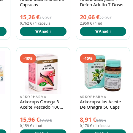
Capsulas
Defen Adulto 7 Dosis
15,26 €
20,66 €
16,95 €
22,95 €
0,762 € / 1 cápsula
2,950 € / 1 ud
Añadir
Añadir
-10%
-10%
ARKOPHARMA
ARKOPHARMA
Arkocaps Omega 3
Arkocapsulas Aceite
Aceite Pescado 100
De Onagra 50 Caps
Caps
15,96 €
8,91 €
17,73 €
9,90 €
0,159 € / 1 ud
0,178 € / 1 cápsula