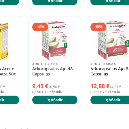
dir
Añadir
Añadir
-10%
-10%
ARKOPHARMA
ARKOPHARMA
 Aceite
Arkocapsulas Ajo 48
Arkocapsulas Ajo 8
baza 50c
Capsulas
Capsulas
9,45 €
12,88 €
40 €
10,50 €
14,31 €
ula
0,196 € / 1 cápsula
0,153 € / 1 cápsula
dir
Añadir
Añadir