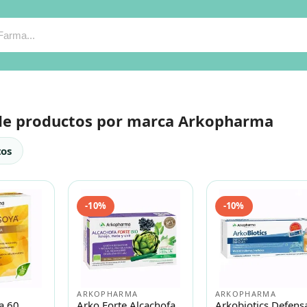
de productos por marca Arkopharma
tos
-10%
-10%
ARKOPHARMA
ARKOPHARMA
a 60
Arko Forte Alcachofa
Arkobiotics Defens