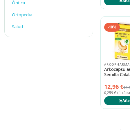
Aña
Óptica
Ortopedia
Salud
-10%
ARKOPHARMA
Arkocapsulas
Semilla Cala
12,96 €
14,
0,259 € / 1 cáps
Aña