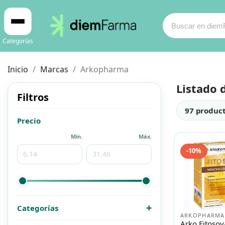
Categorías
Inicio
Marcas
Arkopharma
Listado 
Filtros
97 produc
Cosmética
Cosmética
Precio
Mín.
Máx.
Bebé y mamá
Bebé y mamá
-10%
Cabello
Cabello
Productos naturales y dietética
Productos naturales y dietética
+
Categorías
ARKOPHARMA
Arko Fitosoy