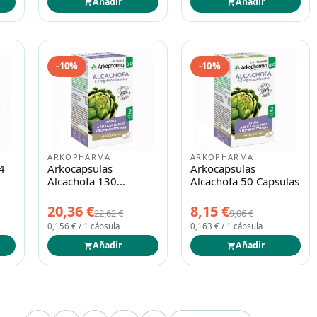
Añadir
Añadir
-10%
-10%
ARKOPHARMA
ARKOPHARMA
4
Arkocapsulas
Arkocapsulas
Alcachofa 130
Alcachofa 50 Capsulas
Capsulas
20,36 €
8,15 €
22,62 €
9,06 €
0,156 € / 1 cápsula
0,163 € / 1 cápsula
Añadir
Añadir