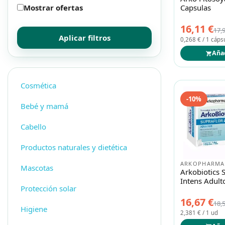
Mostrar ofertas
Capsulas
Mascotas
Mascotas
16,11 €
17,
Aplicar filtros
Protección solar
Protección solar
0,268 € / 1 cáps
Aña
Higiene
Higiene
Cosmética
-10%
Óptica
Óptica
Bebé y mamá
Cabello
Ortopedia
Ortopedia
Productos naturales y dietética
Salud
Salud
ARKOPHARMA
Mascotas
Arkobiotics 
Intens Adult
Protección solar
16,67 €
18,
Higiene
2,381 € / 1 ud