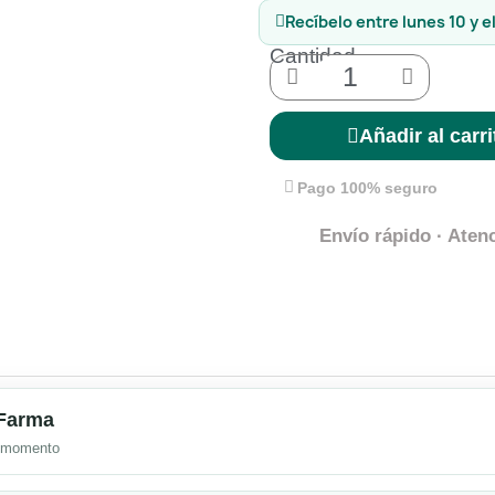
Recíbelo
entre lunes 10 y e
Cantidad
Añadir al carri
Pago 100% seguro
Envío rápido · Atenc
mFarma
l momento