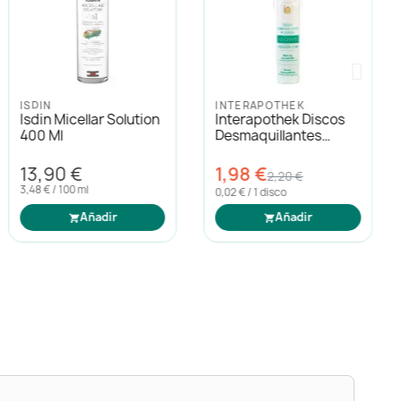
ISDIN
INTERAPOTHEK
Isdin Micellar Solution
Interapothek Discos
400 Ml
Desmaquillantes
Algodón 80uds
13,90 €
1,98 €
2,20 €
3,48 € / 100 ml
0,02 € / 1 disco
Añadir
Añadir