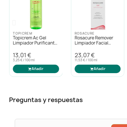
TOPICREM
ROSACURE
Topicrem Ac Gel
Rosacure Remover
Limpiador Purificante
Limpiador Facial
400ml
200ml
13,01 €
23,07 €
3,25 € / 100 ml
11,53 € / 100 ml
Añadir
Añadir
Preguntas y respuestas