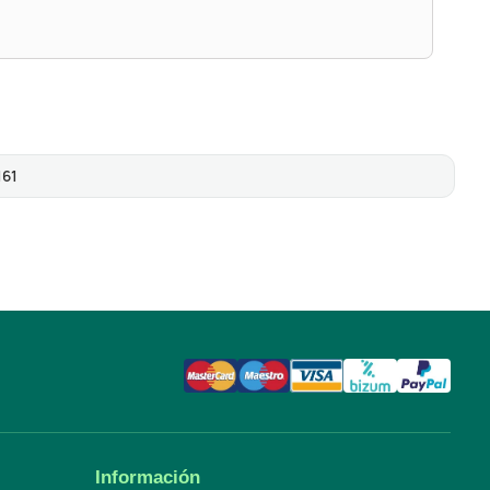
161
Información