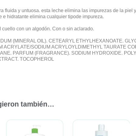
a y untuosa. esta leche elimina las impurezas de la piel y 
e e hidratante elimina cualquier tipode impureza.
l cuello con un algodón. Con o sin aclarado.
QUIDUM (MINERAL OIL). CETEARYL ETHYLHEXANOATE. G
IUM ACRYLATE/SODIUM ACRYLOYLDIMETHYL TAURATE CO
. PARFUM (FRAGRANCE). SODIUM HYDROXIDE. POLYSO
XTRACT. TOCOPHEROL
igieron también…