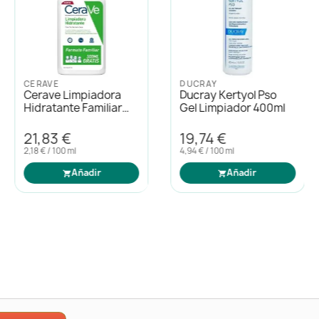
CERAVE
DUCRAY
Cerave Limpiadora
Ducray Kertyol Pso
Hidratante Familiar
Gel Limpiador 400ml
1litro
21,83 €
19,74 €
2,18 € / 100 ml
4,94 € / 100 ml
Añadir
Añadir