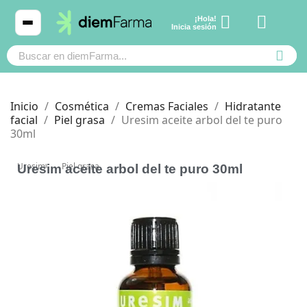
¡Hola!
Ver carrito
Inicia sesión
Inicio
Cosmética
Cremas Faciales
Hidratante
facial
Piel grasa
Uresim aceite arbol del te puro
30ml
Cosmética
Cosmética
Uresim
Piel grasa
Uresim aceite arbol del te puro 30ml
Bebé y mamá
Bebé y mamá
Cabello
Cabello
Productos naturales y dietética
Productos naturales y dietética
Mascotas
Mascotas