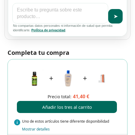
➤
No compartas datos personales ni información de salud que permita
identificarte.
Política de privacidad
.
Completa tu compra
+
+
41,40 €
Precio total:
Añadir los tres al carrito
info
Uno de estos artículos tiene diferente disponibilidad
Mostrar detalles