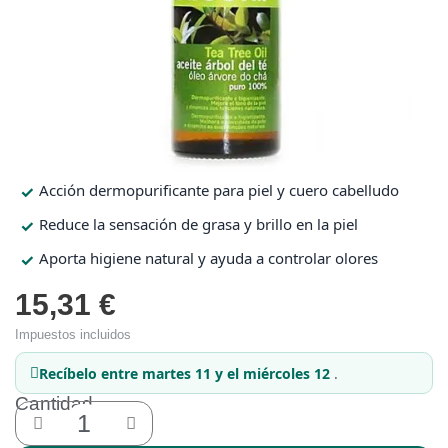
Protección solar
Protección solar
Higiene
Higiene
Óptica
Óptica
Acción dermopurificante para piel y cuero cabelludo
Reduce la sensación de grasa y brillo en la piel
Ortopedia
Ortopedia
Aporta higiene natural y ayuda a controlar olores
15,31 €
Salud
Salud
Impuestos incluidos
Recíbelo
entre martes 11 y el miércoles 12
.
Cantidad