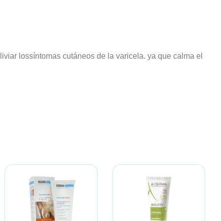
liviar lossíntomas cutáneos de la varicela. ya que calma el
BIODERMA
AVENE
Atoderm Intensive Piel
Avene Hydrance
Atópica 500ml
Optimale Ligera 40 Ml
23,53 €
22,68 €