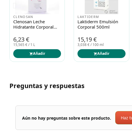
MUSSVITAL
LA ROCHE POSAY
Mussvital Leche
La Roche Posay Lipikar
Hidrante P.atopica 750
Baume Ap+ Crema
Ml
400ml
12,99 €
25,90 €
17,321 € / 1 L
6,475 € / 100 ml
Añadir
Añadir
Preguntas y respuestas
Haz t
Aún no hay preguntas sobre este producto.