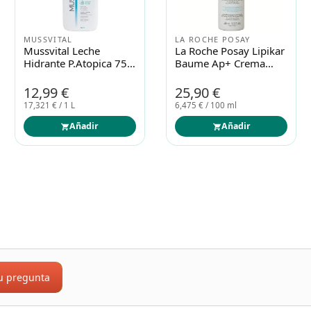
UREADIN
ADERMA
Ureadin Hydration
Aderma Biology Crema
Calm Crema Hidratante
Hidratante Ligera
Antipicor 200ml
Dermatológica 40ml
23,52 €
23,57 €
11,760 € / 100 ml
Añadir
Añadir
u pregunta