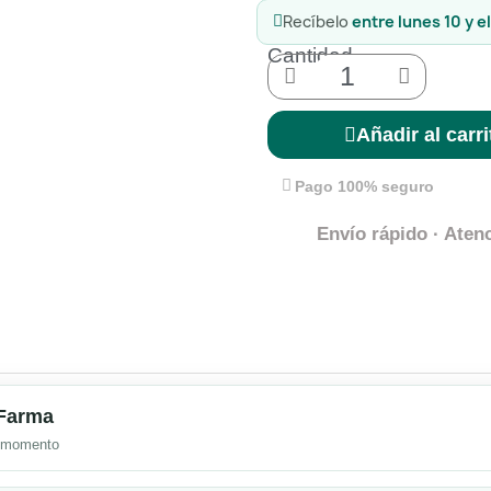
Recíbelo
entre lunes 10 y e
Cantidad
Añadir al carri
Pago 100% seguro
Envío rápido · Atenc
mFarma
l momento