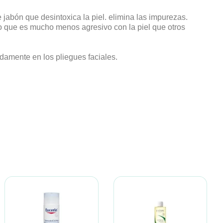
ón que desintoxica la piel. elimina las impurezas.
r lo que es mucho menos agresivo con la piel que otros
damente en los pliegues faciales.
AVENE
BODERM
Avene Desmaquillante
Bioderm Acnaid Jabón
Intenso Ojos 125ml
Líquido 500ml