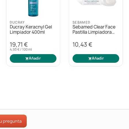
EUCERIN
DUCRAY
Eucerin Dermatoclean
Ducray Sensinol
Gel Limpiador
Aceite Limpiador
Desmaquillante 200ml
Calmante 400ml
15,11 €
21,54 €
7,56 € / 100 ml
5,38 € / 100 ml
Añadir
Añadir
tu pregunta