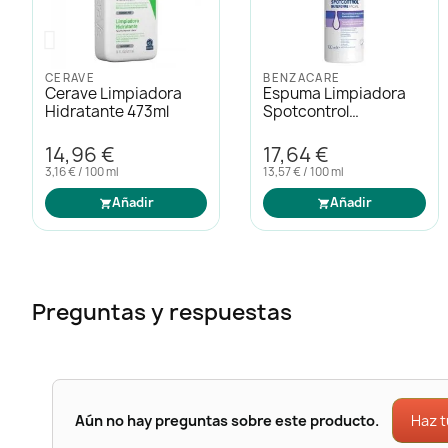
DUCRAY
SEBAMED
Ducray Keracnyl Gel
Sebamed Clear Face
Limpiador 400ml
Pastilla Limpiadora
100g
19,71 €
10,43 €
4,93 € / 100 ml
Añadir
Añadir
Preguntas y respuestas
Haz 
Aún no hay preguntas sobre este producto.