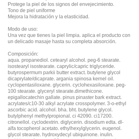
Protege la piel de los signos del envejecimiento.
Tono de piel uniforme
Mejora la hidratación y la elasticidad.
Modo de uso:
Una vez que tienes la piel limpia. aplica el producto con
un delicado masaje hasta su completa absorción.
Composición:
aqua. propanediol. cetearyl alcohol. peg-6 stearate.
isostearyl isostearate. caprylic/capric triglyceride.
butyrospermum parkii butter extract. butylene glycol
dicaprylate/dicaprate. argania spinosa kernel oil.
cyclopentasiloxane. glycerin. cyclohexasiloxane. peg-
100 stearate. glyceryl stearate.dimethicone.
epigallocatechin gallate. pinus pinaster bark extract.
acrylates/c10-30 alkyl acrylate crosspolymer. 3-o-ethyl
ascorbic acid. alcohol. bha. bht. butylene glycol.
butylphenyl methylpropional. ci 42090. ci17200.
citronellol. cyclodextrin. diglycerin. disodium edta. dl-
alfa tocopherol acetato. ethylhexylglycerin. eugenol.
glycol stearate. hydroxydecyl ubiquinone. inulin.