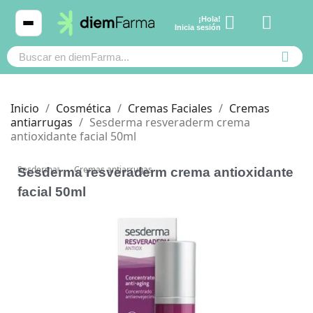
¡Hola!
Ver carrito
Inicia sesión
Inicio
Cosmética
Cremas Faciales
Cremas
antiarrugas
Sesderma resveraderm crema
antioxidante facial 50ml
Cosmética
Cosmética
Sesderma
Cremas antiarrugas
Sesderma resveraderm crema antioxidante
Bebé y mamá
Bebé y mamá
facial 50ml
Cabello
Cabello
Productos naturales y dietética
Productos naturales y dietética
Mascotas
Mascotas