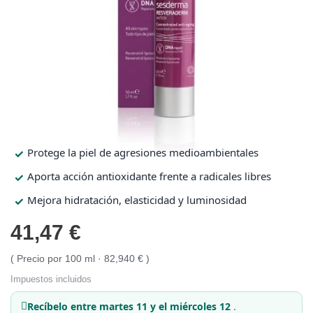
Protección solar
Protección solar
Higiene
Higiene
Óptica
Óptica
Protege la piel de agresiones medioambientales
Ortopedia
Ortopedia
Aporta acción antioxidante frente a radicales libres
Mejora hidratación, elasticidad y luminosidad
Salud
Salud
41,47 €
Precio por 100 ml · 82,940 €
Impuestos incluidos
Recíbelo
entre martes 11 y el miércoles 12
.