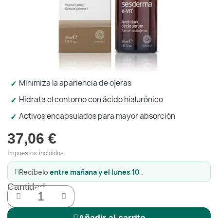
Protección solar
Higiene
Minimiza la apariencia de ojeras
Óptica
Hidrata el contorno con ácido hialurónico
Activos encapsulados para mayor absorción
Ortopedia
37,06 €
Salud
Impuestos incluidos
Recíbelo
entre mañana y el lunes 10
.
Cantidad