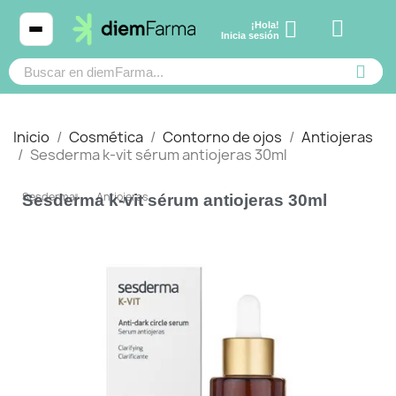
¡Hola!
Ver carrito
Inicia sesión
Inicio
Cosmética
Contorno de ojos
Antiojeras
Sesderma k-vit sérum antiojeras 30ml
Cosmética
Sesderma
Antiojeras
Sesderma k-vit sérum antiojeras 30ml
Bebé y mamá
Cabello
Productos naturales y dietética
Mascotas