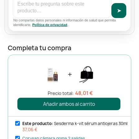
➤
No compartas datos personales ni información de salud que permita
identificarte.
Política de privacidad
.
Completa tu compra
+
48,01 €
Precio total:
Añadir ambos al carrito
Este producto:
Sesderma k-vit sérum antiojeras 30ml
37,06 €
Corysan cámara goma 2 salidas