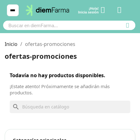
¡Hola!
Ver carrito
Inicia sesión
Inicio
ofertas-promociones
ofertas-promociones
Cosmética
Cosmética
Todavía no hay productos disponibles.
Bebé y mamá
Bebé y mamá
¡Estate atento! Próximamente se añadirán más
productos.
Cabello
Cabello
search
Productos naturales y dietética
Productos naturales y dietética
Mascotas
Mascotas