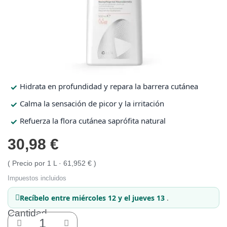
Protección solar
Protección solar
Higiene
Higiene
Hidrata en profundidad y repara la barrera cutánea
Óptica
Óptica
Calma la sensación de picor y la irritación
Refuerza la flora cutánea saprófita natural
Ortopedia
Ortopedia
30,98 €
Salud
Salud
Precio por 1 L · 61,952 €
Impuestos incluidos
Recíbelo
entre miércoles 12 y el jueves 13
.
Cantidad