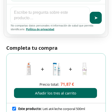
➤
No compartas datos personales ni información de salud que permita
identificarte.
Política de privacidad
.
Completa tu compra
+
+
71,87 €
Precio total:
Añadir los tres al carrito
Este producto:
Leti at4 leche corporal 500ml