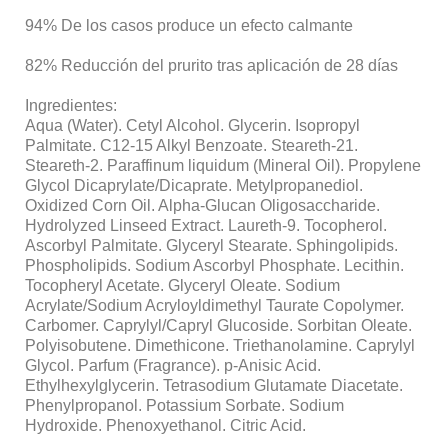
94% De los casos produce un efecto calmante
82% Reducción del prurito tras aplicación de 28 días
Ingredientes:
Aqua (Water). Cetyl Alcohol. Glycerin. Isopropyl
Palmitate. C12-15 Alkyl Benzoate. Steareth-21.
Steareth-2. Paraffinum liquidum (Mineral Oil). Propylene
Glycol Dicaprylate/Dicaprate. Metylpropanediol.
Oxidized Corn Oil. Alpha-Glucan Oligosaccharide.
Hydrolyzed Linseed Extract. Laureth-9. Tocopherol.
Ascorbyl Palmitate. Glyceryl Stearate. Sphingolipids.
Phospholipids. Sodium Ascorbyl Phosphate. Lecithin.
Tocopheryl Acetate. Glyceryl Oleate. Sodium
Acrylate/Sodium Acryloyldimethyl Taurate Copolymer.
Carbomer. Caprylyl/Capryl Glucoside. Sorbitan Oleate.
Polyisobutene. Dimethicone. Triethanolamine. Caprylyl
Glycol. Parfum (Fragrance). p-Anisic Acid.
Ethylhexylglycerin. Tetrasodium Glutamate Diacetate.
Phenylpropanol. Potassium Sorbate. Sodium
Hydroxide. Phenoxyethanol. Citric Acid.