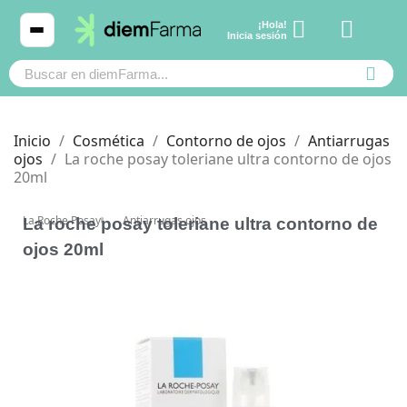
¡Hola!
Ver carrito
Inicia sesión
Inicio
Cosmética
Contorno de ojos
Antiarrugas
ojos
La roche posay toleriane ultra contorno de ojos
20ml
Cosmética
Cosmética
La Roche Posay
Antiarrugas ojos
La roche posay toleriane ultra contorno de
Bebé y mamá
Bebé y mamá
ojos 20ml
Cabello
Cabello
Productos naturales y dietética
Productos naturales y dietética
Mascotas
Mascotas