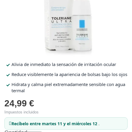
Protección solar
Protección solar
Higiene
Higiene
Óptica
Óptica
Alivia de inmediato la sensación de irritación ocular
Ortopedia
Ortopedia
Reduce visiblemente la apariencia de bolsas bajo los ojos
Hidrata y calma piel extremadamente sensible con agua
Salud
Salud
termal
24,99 €
Impuestos incluidos
Recíbelo
entre martes 11 y el miércoles 12
.