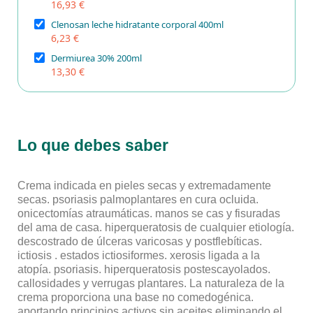
16,93 €
Clenosan leche hidratante corporal 400ml
6,23 €
Dermiurea 30% 200ml
13,30 €
Lo que debes saber
Crema indicada en pieles secas y extremadamente
secas. psoriasis palmoplantares en cura ocluida.
onicectomías atraumáticas. manos se cas y fisuradas
del ama de casa. hiperqueratosis de cualquier etiología.
descostrado de úlceras varicosas y postflebíticas.
ictiosis . estados ictiosiformes. xerosis ligada a la
atopía. psoriasis. hiperqueratosis postescayolados.
callosidades y verrugas plantares. La naturaleza de la
crema proporciona una base no comedogénica.
aportando principios activos sin aceites eliminando el