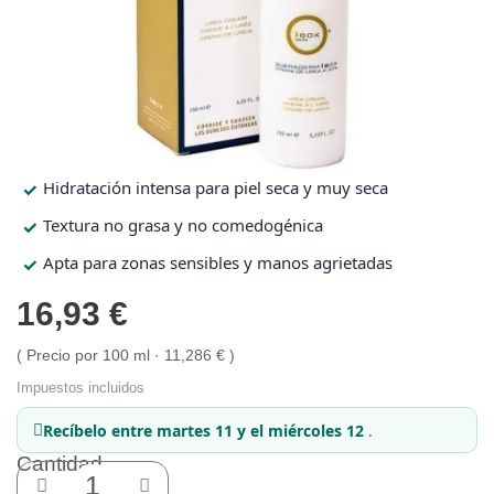
Protección solar
Protección solar
Higiene
Higiene
Hidratación intensa para piel seca y muy seca
Óptica
Óptica
Textura no grasa y no comedogénica
Apta para zonas sensibles y manos agrietadas
Ortopedia
Ortopedia
16,93 €
Salud
Salud
Precio por 100 ml · 11,286 €
Impuestos incluidos
Recíbelo
entre martes 11 y el miércoles 12
.
Cantidad