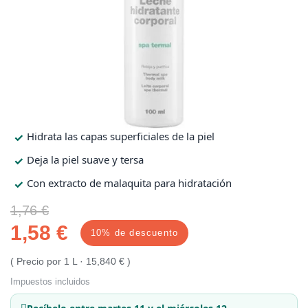
Protección solar
Protección solar
Higiene
Higiene
Óptica
Óptica
Hidrata las capas superficiales de la piel
Deja la piel suave y tersa
Ortopedia
Ortopedia
Con extracto de malaquita para hidratación
Salud
Salud
1,76 €
1,58 €
10% de descuento
Precio por 1 L · 15,840 €
Impuestos incluidos