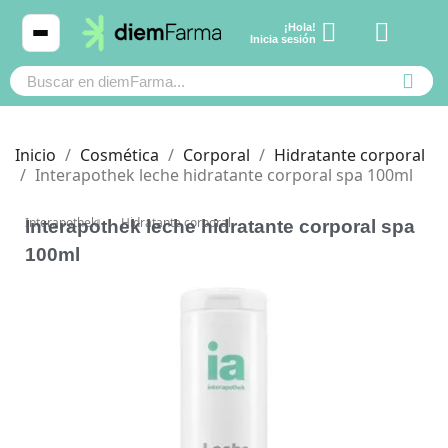
¡Hola!
Ver carrito
Inicia sesión
Inicio
Cosmética
Corporal
Hidratante corporal
Interapothek leche hidratante corporal spa 100ml
Cosmética
Cosmética
Interapothek
Hidratante corporal
Interapothek leche hidratante corporal spa
100ml
Bebé y mamá
Bebé y mamá
Cabello
Cabello
Productos naturales y dietética
Productos naturales y dietética
Mascotas
Mascotas