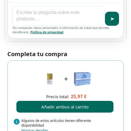
➤
No compartas datos personales ni información de salud que permita
identificarte.
Política de privacidad
.
Completa tu compra
+
25,97 €
Precio total:
Añadir ambos al carrito
info
Algunos de estos artículos tienen diferente
disponibilidad
Mostrar detalles