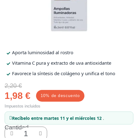
Protección solar
Protección solar
Higiene
Higiene
Aporta luminosidad al rostro
Óptica
Óptica
Vitamina C pura y extracto de uva antioxidante
Favorece la síntesis de colágeno y unifica el tono
Ortopedia
Ortopedia
2,20 €
Salud
Salud
1,98 €
10% de descuento
Impuestos incluidos
Recíbelo
entre martes 11 y el miércoles 12
.
Cantidad