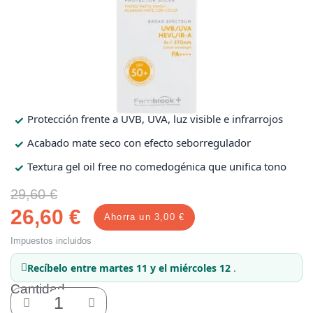
Protección solar
Protección solar
Higiene
Higiene
Protección frente a UVB, UVA, luz visible e infrarrojos
Óptica
Óptica
Acabado mate seco con efecto seborregulador
Textura gel oil free no comedogénica que unifica tono
Ortopedia
Ortopedia
29,60 €
Salud
Salud
26,60 €
Ahorra un 3,00 €
Impuestos incluidos
Recíbelo
entre martes 11 y el miércoles 12
.
Cantidad