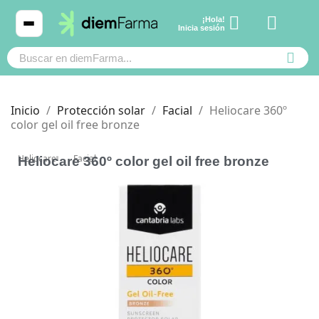
¡Hola!
Ver carrito
Inicia sesión
Inicio
Protección solar
Facial
Heliocare 360º
color gel oil free bronze
Cosmética
Cosmética
Heliocare
Facial
Heliocare 360º color gel oil free bronze
Bebé y mamá
Bebé y mamá
Cabello
Cabello
Productos naturales y dietética
Productos naturales y dietética
Mascotas
Mascotas