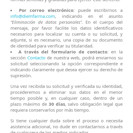
Por correo electrónico
: puede escribirnos a
info@diemfarma.com
, indicando en el asunto
Protección solar
Protección solar
“Eliminación de datos personales”
. En el cuerpo del
mensaje, por favor facilite los datos identificativos
necesarios para localizar su cuenta o su solicitud, y
Higiene
Higiene
adjunte, si es necesario, una copia de su documento
de identidad para verificar su titularidad.
A través del formulario de contacto
: en la
Óptica
Óptica
sección
Contacto
de nuestra web, podrá enviarnos su
solicitud seleccionando la opción correspondiente e
indicando claramente que desea ejercer su derecho de
Ortopedia
Ortopedia
supresión.
Una vez recibida su solicitud y verificada su identidad,
Salud
Salud
procederemos a eliminar sus datos en el menor
tiempo posible y, en cualquier caso, dentro de un
plazo máximo de
30 días
, salvo obligación legal que
requiera conservarlos por más tiempo.
Si tiene cualquier duda sobre el proceso o necesita
asistencia adicional, no dude en contactarnos a través
de cualquiera de los medios indicados.