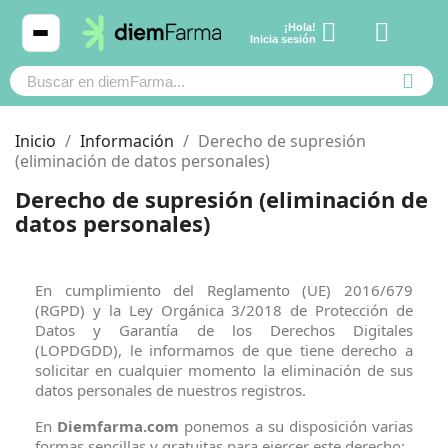
¡Hola!
Ver carrito
Inicia sesión
Inicio
Información
Derecho de supresión
(eliminación de datos personales)
Derecho de supresión (eliminación de
Cosmética
Cosmética
datos personales)
Bebé y mamá
Bebé y mamá
En cumplimiento del Reglamento (UE) 2016/679
(RGPD) y la Ley Orgánica 3/2018 de Protección de
Cabello
Cabello
Datos y Garantía de los Derechos Digitales
(LOPDGDD), le informamos de que tiene derecho a
solicitar en cualquier momento la eliminación de sus
Productos naturales y dietética
Productos naturales y dietética
datos personales de nuestros registros.
En
Diemfarma.com
ponemos a su disposición varias
Mascotas
Mascotas
formas sencillas y gratuitas para ejercer este derecho: