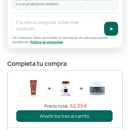
o a un profesional sanitario.
➤
No compartas datos personales ni información de salud que permita
identificarte.
Política de privacidad
.
Completa tu compra
+
+
62,39 €
Precio total:
Añadir los tres al carrito