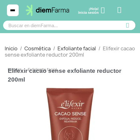
¡Hola!
Ver carrito
Inicia sesión
Inicio
Cosmética
Exfoliante facial
Elifexir cacao
sense exfoliante reductor 200ml
Cosmética
Cosmética
Elifexir
Exfoliante facial
Elifexir cacao sense exfoliante reductor
200ml
Bebé y mamá
Bebé y mamá
Cabello
Cabello
Productos naturales y dietética
Productos naturales y dietética
Mascotas
Mascotas