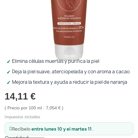
Protección solar
Protección solar
Higiene
Higiene
Óptica
Óptica
Elimina células muertas y purifica la piel
Deja la piel suave, aterciopelada y con aroma a cacao
Ortopedia
Ortopedia
Mejora la textura y ayuda a reducir la piel de naranja
Salud
Salud
14,11 €
Precio por 100 ml · 7,054 €
Impuestos incluidos
Recíbelo
entre lunes 10 y el martes 11
.