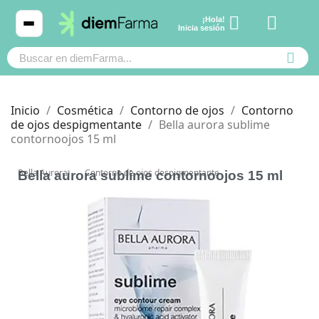
¡Hola!
Ver carrito
Inicia sesión
Inicio
Cosmética
Contorno de ojos
Contorno
de ojos despigmentante
Bella aurora sublime
contornoojos 15 ml
Cosmética
Cosmética
Bella Aurora
Contorno de ojos despigmentante
Bella aurora sublime contornoojos 15 ml
Bebé y mamá
Bebé y mamá
Cabello
Cabello
Productos naturales y dietética
Productos naturales y dietética
Mascotas
Mascotas