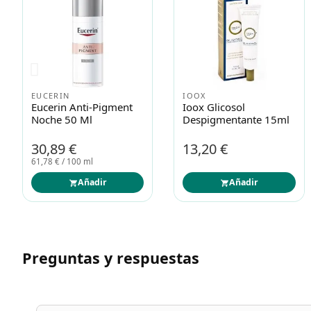
DUCRAY
Ducray Keracnyl Crema
Faster Melan Retin
Glycolic+ 30ml
Cosmeclinki
20,53 €
52,20 €
Añadir
Añadir
Preguntas y respuestas