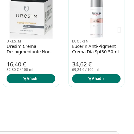
Rilastil D-Clar Crema
Tanit Plus
Despigmentante 40ml
Despigmentante
Emulsion 15ml
25,98 €
21,99 €
Añadir
Añadir