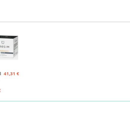
41,31 €
l
€
€