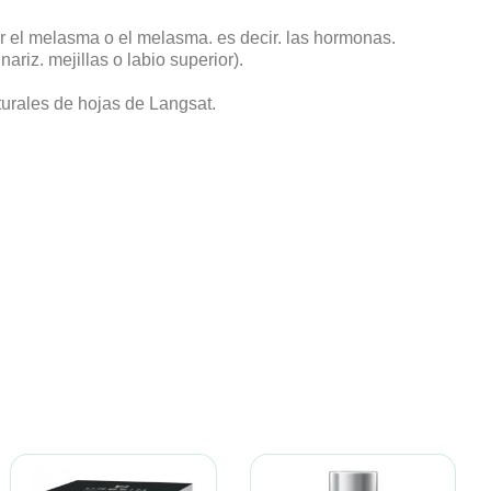
or el melasma o el melasma. es decir. las hormonas.
ariz. mejillas o labio superior).
turales de hojas de Langsat.
RILASTIL
TANIT