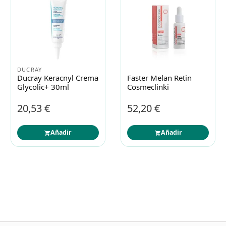
URESIM
EUCERIN
Uresim Crema
Eucerin Anti-Pigment
Despigmentante Noche
Crema Día Spf30 50ml
50ml
16,40 €
34,62 €
32,80 € / 100 ml
69,24 € / 100 ml
Añadir
Añadir