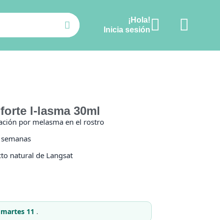
¡Hola!
Ver carrito
Inicia sesión
 forte l-lasma 30ml
ación por melasma en el rostro
4 semanas
cto natural de Langsat
l martes 11
.