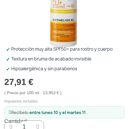
Protección solar
Protección solar
Higiene
Higiene
Protección muy alta SPF50+ para rostro y cuerpo
Óptica
Óptica
Textura en bruma de acabado invisible
Hipoalergénica y sin parabenos
Ortopedia
Ortopedia
27,91 €
Salud
Salud
Precio por 100 ml · 13,953 €
Impuestos incluidos
Recíbelo
entre lunes 10 y el martes 11
.
Cantidad