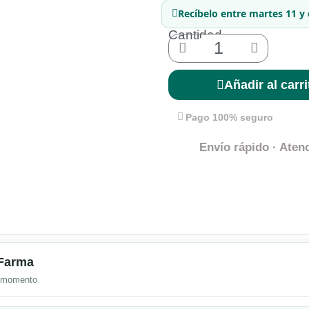
Recíbelo
entre martes 11 y 
Cantidad
Añadir al carri
Pago 100% seguro
Envío rápido · Atenc
mFarma
l momento