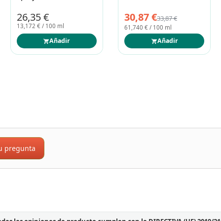
50+ 50ml
23,95 €
27,87 €
47,899 € / 100 ml
13,937 € / 100 ml
Añadir
Añadir
u pregunta